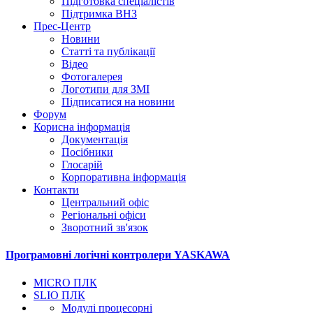
Підготовка спеціалістів
Підтримка ВНЗ
Прес-Центр
Новини
Статті та публікації
Відео
Фотогалерея
Логотипи для ЗМІ
Підписатися на новини
Форум
Корисна інформація
Документація
Посібники
Глосарій
Корпоративна інформація
Контакти
Центральний офіс
Регіональні офіси
Зворотний зв'язок
Програмовні логічні контролери YASKAWA
MICRO ПЛК
SLIO ПЛК
Модулі процесорні