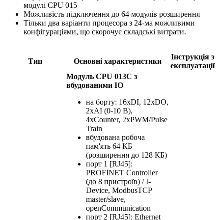
модулі CPU 015
Можливість підключення до 64 модулів розширення
Тільки два варіанти процесора з 24-ма можливими
конфігураціями, що скорочує складські витрати.
Інструкція з
Тип
Основні характеристики
експлуатації
Модуль CPU 013C з
вбудованими IO
на борту: 16xDI, 12xDO,
2xAI (0-10 В),
4xCounter, 2xPWM/Pulse
Train
вбудована робоча
пам'ять 64 КБ
(розширення до 128 КБ)
порт 1 [RJ45]:
PROFINET Controller
(до 8 пристроїв) / I-
Device, ModbusTCP
master/slave,
openCommunication
порт 2 [RJ45]: Ethernet