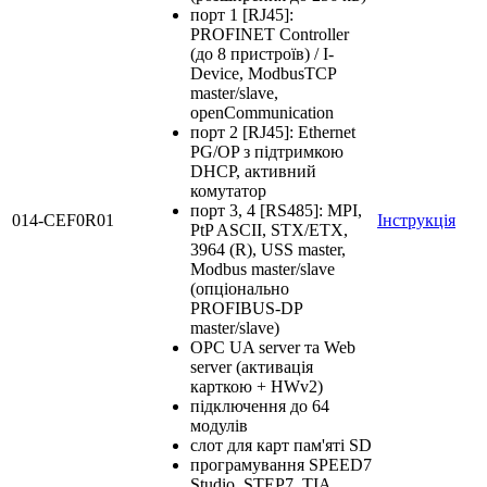
порт 1 [RJ45]:
PROFINET Controller
(до 8 пристроїв) / I-
Device, ModbusTCP
master/slave,
openCommunication
порт 2 [RJ45]: Ethernet
PG/OP з підтримкою
DHCP, активний
комутатор
порт 3, 4 [RS485]: MPI,
014-CEF0R01
Інструкція
PtP ASCII, STX/ETX,
3964 (R), USS master,
Modbus master/slave
(опціонально
PROFIBUS-DP
master/slave)
OPC UA server та Web
server (активація
карткою + HWv2)
підключення до 64
модулів
слот для карт пам'яті SD
програмування SPEED7
Studio, STEP7, TIA