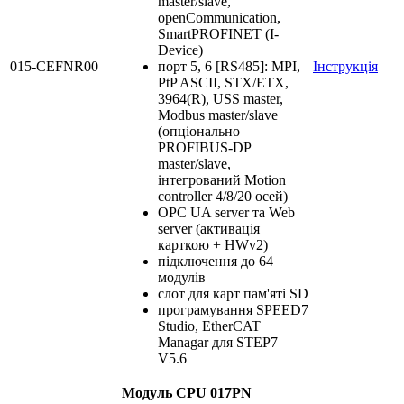
master/slave,
openCommunication,
SmartPROFINET (I-
Device)
015-CEFNR00
порт 5, 6 [RS485]: MPI,
Інструкція
PtP ASCII, STX/ETX,
3964(R), USS master,
Modbus master/slave
(опціонально
PROFIBUS-DP
master/slave,
інтегрований Motion
controller 4/8/20 осей)
OPC UA server та Web
server (активація
карткою + HWv2)
підключення до 64
модулів
слот для карт пам'яті SD
програмування SPEED7
Studio, EtherCAT
Managar для STEP7
V5.6
Модуль CPU 017PN