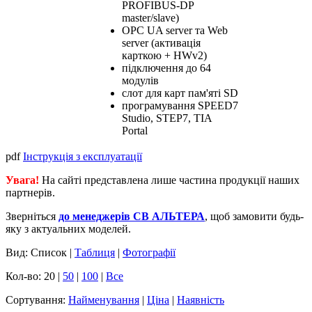
PROFIBUS-DP
master/slave)
OPC UA server та Web
server (активація
карткою + HWv2)
підключення до 64
модулів
слот для карт пам'яті SD
програмування SPEED7
Studio, STEP7, TIA
Portal
pdf
Інструкція з експлуатації
Увага!
На сайті представлена лише частина продукції наших
партнерів.
Зверніться
до менеджерів СВ АЛЬТЕРА
, щоб замовити будь-
яку з актуальних моделей.
Вид: Список |
Таблиця
|
Фотографії
Кол-во: 20 |
50
|
100
|
Все
Сортування:
Найменування
|
Ціна
|
Наявність