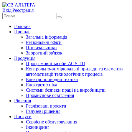
Вхід
|
Реєстрація
Головна
Про нас
Загальна інформація
Регіональні офіси
Постачальники
Зворотний зв'язок
Продукція
Програмовні засоби АСУ ТП
Контрольно-вимірювальні прилади та елементи
автоматизації технологічних процесів
Електроприводна техніка
Електротехніка
Системи безпеки праці на виробництві
Промислове освітлення
Рішення
Реалізовані проєкти
Галузеві рішення
Послуги
Сервісне обслуговування
Інжиніринг