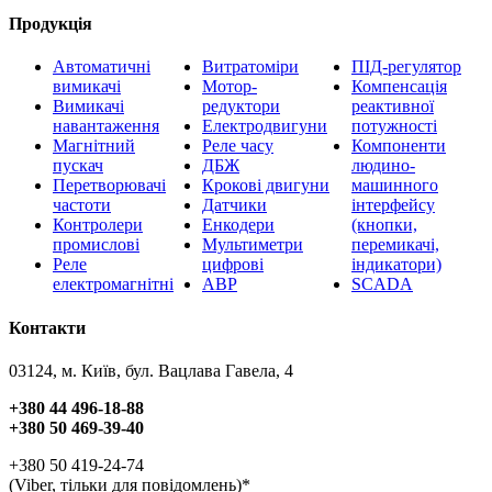
Продукція
Автоматичні
Витратоміри
ПІД-регулятор
вимикачі
Мотор-
Компенсація
Вимикачі
редуктори
реактивної
навантаження
Електродвигуни
потужності
Магнітний
Реле часу
Компоненти
пускач
ДБЖ
людино-
Перетворювачі
Крокові двигуни
машинного
частоти
Датчики
інтерфейсу
Контролери
Енкодери
(кнопки,
промислові
Мультиметри
перемикачі,
Реле
цифрові
індикатори)
електромагнітні
АВР
SCADA
Контакти
03124, м. Київ, бул. Вацлава Гавела, 4
+380 44 496-18-88
+380 50 469-39-40
+380 50 419-24-74
(Viber, тільки для повідомлень)*