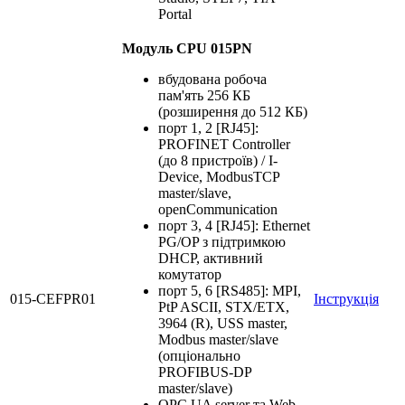
Portal
Модуль CPU 015PN
вбудована робоча
пам'ять 256 КБ
(розширення до 512 КБ)
порт 1, 2 [RJ45]:
PROFINET Controller
(до 8 пристроїв) / I-
Device, ModbusTCP
master/slave,
openCommunication
порт 3, 4 [RJ45]: Ethernet
PG/OP з підтримкою
DHCP, активний
комутатор
порт 5, 6 [RS485]: MPI,
015-CEFPR01
Інструкція
PtP ASCII, STX/ETX,
3964 (R), USS master,
Modbus master/slave
(опціонально
PROFIBUS-DP
master/slave)
OPC UA server та Web