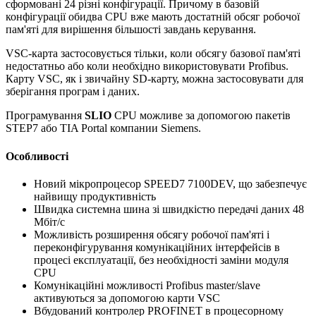
сформовані 24 різні конфігурації. Причому в базовій
конфігурації обидва CPU вже мають достатній обсяг робочої
пам'яті для вирішення більшості завдань керування.
VSC-карта застосовується тільки, коли обсягу базової пам'яті
недостатньо або коли необхідно використовувати Profibus.
Карту VSC, як і звичайну SD-карту, можна застосовувати для
зберігання програм і даних.
Програмування
SLIO
CPU можливе за допомогою пакетів
STEP7 або TIA Portal компании Siemens.
Особливості
Новий мікропроцесор SPEED7 7100DEV, що забезпечує
найвищу продуктивність
Швидка системна шина зі швидкістю передачі даних 48
Мбіт/с
Можливість розширення обсягу робочої пам'яті і
переконфігурування комунікаційних інтерфейсів в
процесі експлуатації, без необхідності заміни модуля
CPU
Комунікаційні можливості Profibus master/slave
активуються за допомогою карти VSC
Вбудований контролер PROFINET в процесорному