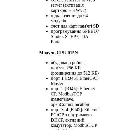
server (активація
карткою + HWv2)
підключення до 64
модулів
слот для карт пам'яті SD
програмування SPEED7
Studio, STEP7, TIA
Portal
Модуль CPU 015N
вбудована робоча
пам'ять 256 КБ
(розширення до 512 КБ)
порт 1 [RJ45]: EtherCAT-
Master
порт 2 [RJ45]: Ethernet
CP, ModbusTCP
master/slave,
openCommunication
порт 3, 4 [RJ45]: Ethernet
PG/OP з підтримкою
DHCP, активний
комутатор, ModbusTCP