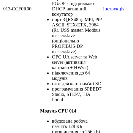
PG/OP з підтримкою
013-CCF0R00
DHCP, активний
Інструкція
комутатор
порт 3 [RS485]: MPI, PtP
ASCII, STX/ETX, 3964
(R), USS master, Modbus
master/slave
(опціонально
PROFIBUS-DP
master/slave)
OPC UA server та Web
server (активація
карткою + HWv2)
підключення до 64
модулів
слот для карт пам'яті SD
програмування SPEED7
Studio, STEP7, TIA
Portal
Модуль CPU 014
вбудована робоча
пам'ять 128 КБ
(розширення до 256 кБ)