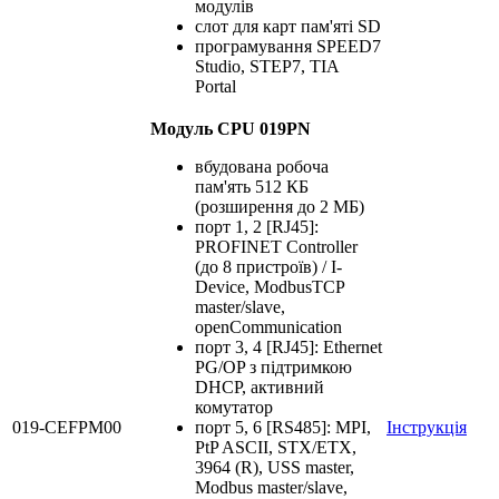
модулів
слот для карт пам'яті SD
програмування SPEED7
Studio, STEP7, TIA
Portal
Модуль CPU 019PN
вбудована робоча
пам'ять 512 КБ
(розширення до 2 МБ)
порт 1, 2 [RJ45]:
PROFINET Controller
(до 8 пристроїв) / I-
Device, ModbusTCP
master/slave,
openCommunication
порт 3, 4 [RJ45]: Ethernet
PG/OP з підтримкою
DHCP, активний
комутатор
019-CEFPM00
порт 5, 6 [RS485]: MPI,
Інструкція
PtP ASCII, STX/ETX,
3964 (R), USS master,
Modbus master/slave,