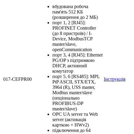
вбудована робоча
пам'ять 512 КБ
(розширення до 2 МБ)
порт 1, 2 [RJ45]:
PROFINET Controller
(до 8 пристроїв) / I-
Device, ModbusTCP
master/slave,
openCommunication
порт 3, 4 [RJ45]: Ethernet
PG/OP з підтримкою
DHCP, активний
комутатор
порт 5, 6 [RS485]: MPI,
017-CEFPR00
Інструкція
PtP ASCII, STX/ETX,
3964 (R), USS master,
Modbus master/slave
(опціонально
PROFIBUS-DP
master/slave)
OPC UA server та Web
server (активація
карткою + HWv2)
підключення до 64