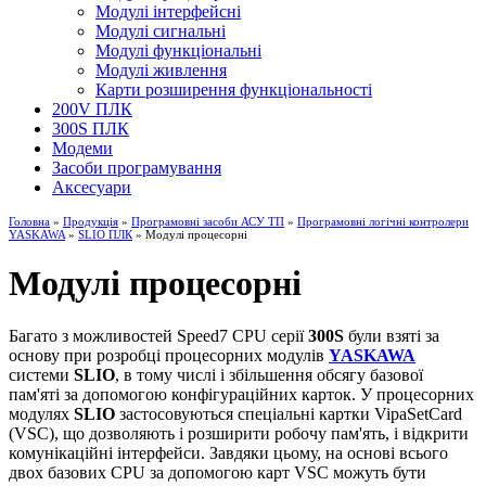
Модулі інтерфейсні
Модулі сигнальні
Модулі функціональні
Модулі живлення
Карти розширення функціональності
200V ПЛК
300S ПЛК
Модеми
Засоби програмування
Аксесуари
Головна
»
Продукція
»
Програмовні засоби АСУ ТП
»
Програмовні логічні контролери
YASKAWA
»
SLIO ПЛК
» Модулі процесорні
Модулі процесорні
Багато з можливостей Speed7 CPU серії
300S
були взяті за
основу при розробці процесорних модулів
YASKAWA
системи
SLIO
, в тому числі і збільшення обсягу базової
пам'яті за допомогою конфігураційних карток. У процесорних
модулях
SLIO
застосовуються спеціальні картки VipaSetCard
(VSC), що дозволяють і розширити робочу пам'ять, і відкрити
комунікаційні інтерфейси. Завдяки цьому, на основі всього
двох базових CPU за допомогою карт VSC можуть бути