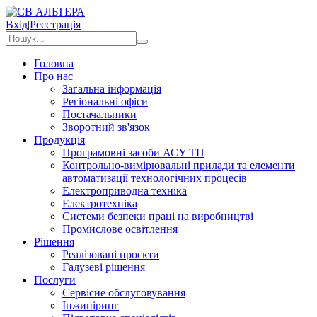
Вхід
|
Реєстрація
Головна
Про нас
Загальна інформація
Регіональні офіси
Постачальники
Зворотний зв'язок
Продукція
Програмовні засоби АСУ ТП
Контрольно-вимірювальні прилади та елементи
автоматизації технологічних процесів
Електроприводна техніка
Електротехніка
Системи безпеки праці на виробництві
Промислове освітлення
Рішення
Реалізовані проєкти
Галузеві рішення
Послуги
Сервісне обслуговування
Інжиніринг