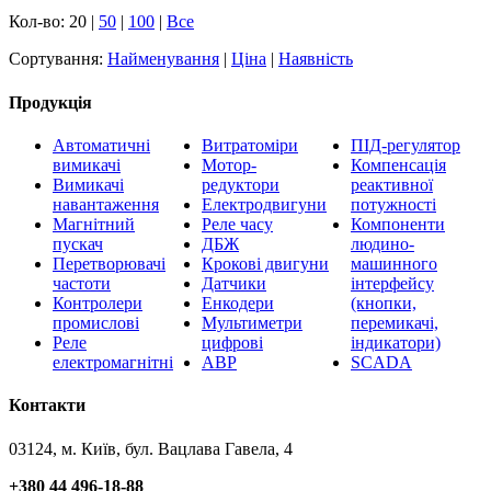
Кол-во: 20 |
50
|
100
|
Все
Сортування:
Найменування
|
Ціна
|
Наявність
Продукція
Автоматичні
Витратоміри
ПІД-регулятор
вимикачі
Мотор-
Компенсація
Вимикачі
редуктори
реактивної
навантаження
Електродвигуни
потужності
Магнітний
Реле часу
Компоненти
пускач
ДБЖ
людино-
Перетворювачі
Крокові двигуни
машинного
частоти
Датчики
інтерфейсу
Контролери
Енкодери
(кнопки,
промислові
Мультиметри
перемикачі,
Реле
цифрові
індикатори)
електромагнітні
АВР
SCADA
Контакти
03124, м. Київ, бул. Вацлава Гавела, 4
+380 44 496-18-88