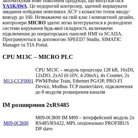
започаткував нове покоління продукції, що випускається
YASKAWA
. Це недорогий контролер, здатний вирішувати
завдання побудови невеликих АСУ з кількістю точок вводу/
виводу до 160. Незважаючи на свій клас і компактний дизайн,
контролери
MICRO
здатні легко інтегруватися в розподілені
системи керування будь-якої складності, включаючи
підключення до операторських панелей HMI та SCADA.
Програмуються за допомогою SPEED7 Studio, SIMATIC
Manager та TIA Portal.
CPU M13C – MICRO PLC
CPU M13C – модуль процесора 128 kB, 16xDI,
12xDO, 2xAI (0-10V, 4-20mA), 4x Counter, 2x
M13-CCF0001
PWM/Pulse Train, Ethernet PG/OP, PRO-FI
Device, Modbus TCP master/slave, підключення
до 8 модулів розширення каналів
IM розширення 2хRS485
M09-0CB00 IM M09 – інтерфейсний модуль 2x
M09-0CB00
RS485/RS422, MPI, опціонально PROFIBUS
DP slave