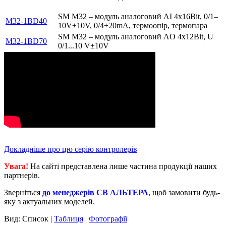
SM M32 – модуль аналоговий AI 4x16Bit, 0/1–
M32-1BD40
10V±10V, 0/4±20mA, термоопір, термопара
SM M32 – модуль аналоговий AO 4x12Bit, U
M32-1BD70
0/1...10 V±10V
Докладніше про цю серію контролерів
Увага!
На сайті представлена лише частина продукції наших
партнерів.
Зверніться
до менеджерів СВ АЛЬТЕРА
, щоб замовити будь-
яку з актуальних моделей.
Вид: Список |
Таблиця
|
Фотографії