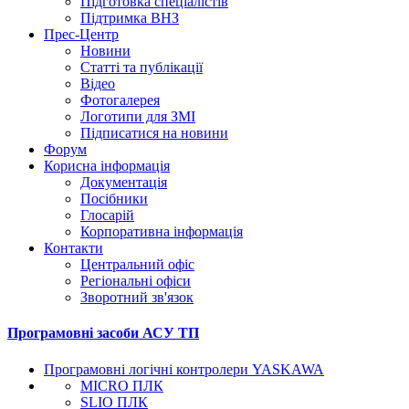
Підготовка спеціалістів
Підтримка ВНЗ
Прес-Центр
Новини
Статті та публікації
Відео
Фотогалерея
Логотипи для ЗМІ
Підписатися на новини
Форум
Корисна інформація
Документація
Посібники
Глосарій
Корпоративна інформація
Контакти
Центральний офіс
Регіональні офіси
Зворотний зв'язок
Програмовні засоби АСУ ТП
Програмовні логічні контролери YASKAWA
MICRO ПЛК
SLIO ПЛК