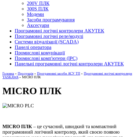
200V ПЛК
300S ПЛК
Модеми
Засоби програмування
Аксесуари
Програмовні логічні контролери АКУТЕК
Програмовні логічні реле/модулі
Системи візуалізації (SCADA)
Панелі оператора
Промислові комунікації
Промислові комп'ютери (IPC)
Панельні програмовні логічні контролери АКУТЕК
Головна
»
Продукція
»
Програмовні засоби АСУ ТП
»
Програмовні логічні контролери
YASKAWA
» MICRO ПЛК
MICRO ПЛК
MICRO ПЛК
– це сучасний, швидкий та компактний
програмовний логічний контролер, який своєю появою