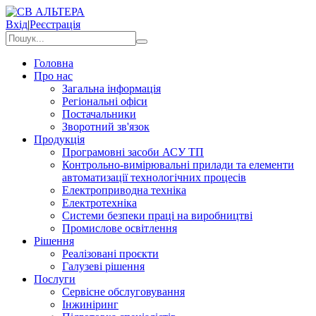
Вхід
|
Реєстрація
Головна
Про нас
Загальна інформація
Регіональні офіси
Постачальники
Зворотний зв'язок
Продукція
Програмовні засоби АСУ ТП
Контрольно-вимірювальні прилади та елементи
автоматизації технологічних процесів
Електроприводна техніка
Електротехніка
Системи безпеки праці на виробництві
Промислове освітлення
Рішення
Реалізовані проєкти
Галузеві рішення
Послуги
Сервісне обслуговування
Інжиніринг