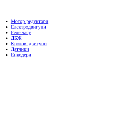
Мотор-редуктори
Електродвигуни
Реле часу
ДБЖ
Крокові двигуни
Датчики
Енкодери