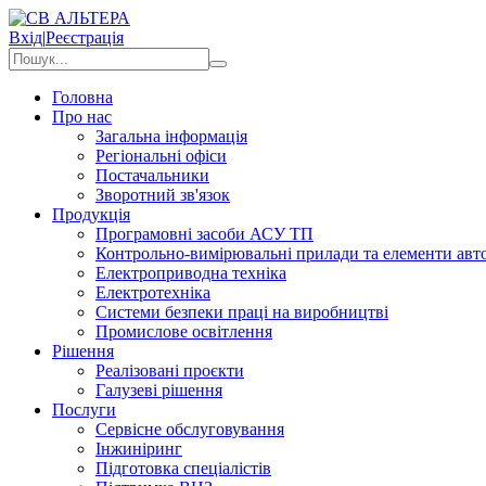
Вхід
|
Реєстрація
Головна
Про нас
Загальна інформація
Регіональні офіси
Постачальники
Зворотний зв'язок
Продукція
Програмовні засоби АСУ ТП
Контрольно-вимірювальні прилади та елементи авто
Електроприводна техніка
Електротехніка
Системи безпеки праці на виробництві
Промислове освітлення
Рішення
Реалізовані проєкти
Галузеві рішення
Послуги
Сервісне обслуговування
Інжиніринг
Підготовка спеціалістів