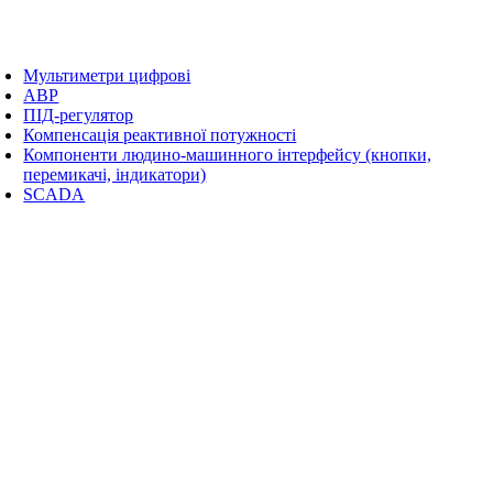
Мультиметри цифрові
АВР
ПІД-регулятор
Компенсація реактивної потужності
Компоненти людино-машинного інтерфейсу (кнопки,
перемикачі, індикатори)
SCADA