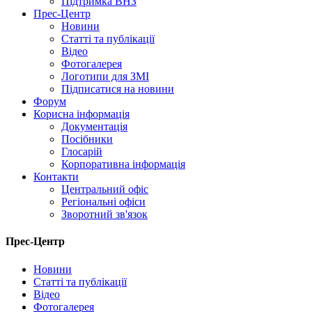
Підтримка ВНЗ
Прес-Центр
Новини
Статті та публікації
Відео
Фотогалерея
Логотипи для ЗМІ
Підписатися на новини
Форум
Корисна інформація
Документація
Посібники
Глосарій
Корпоративна інформація
Контакти
Центральний офіс
Регіональні офіси
Зворотний зв'язок
Прес-Центр
Новини
Статті та публікації
Відео
Фотогалерея