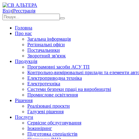
Вхід
|
Реєстрація
Головна
Про нас
Загальна інформація
Регіональні офіси
Постачальники
Зворотний зв'язок
Продукція
Програмовні засоби АСУ ТП
Контрольно-вимірювальні прилади та елементи авто
Електроприводна техніка
Електротехніка
Системи безпеки праці на виробництві
Промислове освітлення
Рішення
Реалізовані проєкти
Галузеві рішення
Послуги
Сервісне обслуговування
Інжиніринг
Підготовка спеціалістів