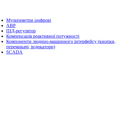
Мультиметри цифрові
АВР
ПІД-регулятор
Компенсація реактивної потужності
Компоненти людино-машинного інтерфейсу (кнопки,
перемикачі, індикатори)
SCADA