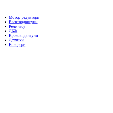
Мотор-редуктори
Електродвигуни
Реле часу
ДБЖ
Крокові двигуни
Датчики
Енкодери