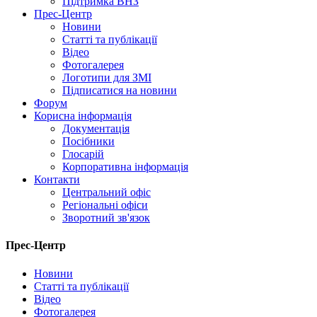
Підтримка ВНЗ
Прес-Центр
Новини
Статті та публікації
Відео
Фотогалерея
Логотипи для ЗМІ
Підписатися на новини
Форум
Корисна інформація
Документація
Посібники
Глосарій
Корпоративна інформація
Контакти
Центральний офіс
Регіональні офіси
Зворотний зв'язок
Прес-Центр
Новини
Статті та публікації
Відео
Фотогалерея