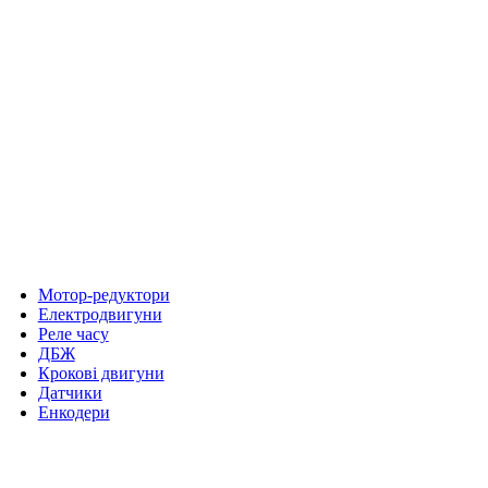
Мотор-редуктори
Електродвигуни
Реле часу
ДБЖ
Крокові двигуни
Датчики
Енкодери