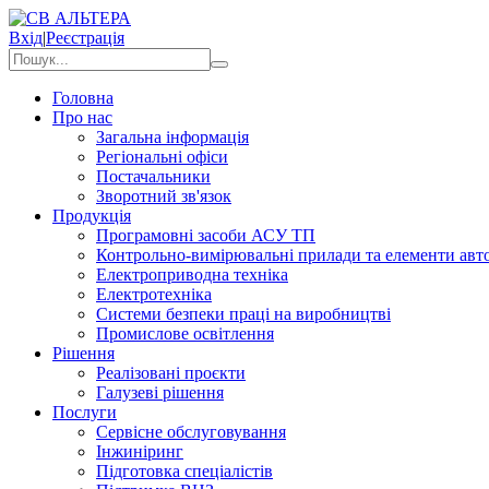
Вхід
|
Реєстрація
Головна
Про нас
Загальна інформація
Регіональні офіси
Постачальники
Зворотний зв'язок
Продукція
Програмовні засоби АСУ ТП
Контрольно-вимірювальні прилади та елементи авто
Електроприводна техніка
Електротехніка
Системи безпеки праці на виробництві
Промислове освітлення
Рішення
Реалізовані проєкти
Галузеві рішення
Послуги
Сервісне обслуговування
Інжиніринг
Підготовка спеціалістів