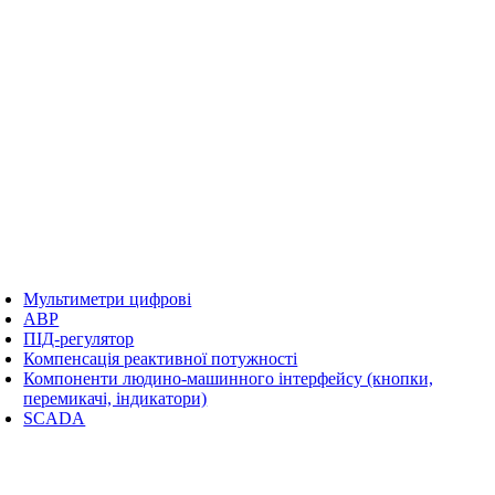
Мультиметри цифрові
АВР
ПІД-регулятор
Компенсація реактивної потужності
Компоненти людино-машинного інтерфейсу (кнопки,
перемикачі, індикатори)
SCADA