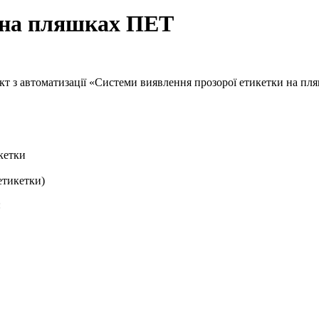
 на пляшках ПЕТ
т з автоматизації «Системи виявлення прозорої етикетки на пл
кетки
етикетки)
: