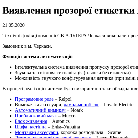
Виявлення прозорої етикетки
21.05.2020
Технічні фахівці компанії СВ АЛЬТЕРА Черкаси виконали проек
Замовник в м. Черкаси.
Функції системи автоматизації:
Інтелектуальна система виявлення пропуску прозорої ети
Звукова та світлова сигналізація (пляшка без етикетки)
Можливість гнучкого конфігурування датчика (при зміні 
В процесі реалізації системи було використано таке обладнання
Програмовне реле
– Relpol
Вимикач та аксесуари,
лампа-моноблок
– Lovato Electric
Автоматичний вимикач
– Noark
Проблисковий маяк
– Mucco
Блок живлення
– Autonics
Шафа настінна
– Елім–Україна
Монтажні аксесуари
, коробка розподільча – Scame
Датчик наявності прозорої етикетки
– Leuze Electronic