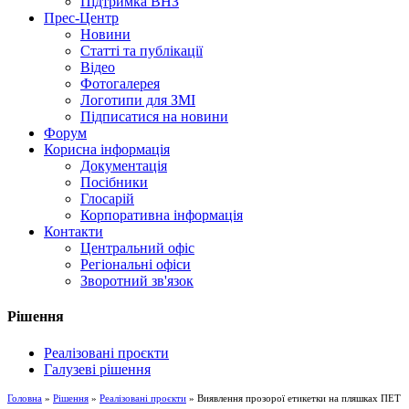
Підтримка ВНЗ
Прес-Центр
Новини
Статті та публікації
Відео
Фотогалерея
Логотипи для ЗМІ
Підписатися на новини
Форум
Корисна інформація
Документація
Посібники
Глосарій
Корпоративна інформація
Контакти
Центральний офіс
Регіональні офіси
Зворотний зв'язок
Рішення
Реалізовані проєкти
Галузеві рішення
Головна
»
Рішення
»
Реалізовані проєкти
» Виявлення прозорої етикетки на пляшках ПЕТ