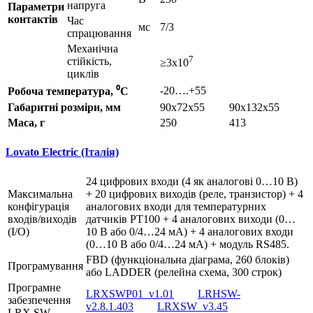
напруга
Параметри
контактів
Час
мс
7/3
спрацювання
Механічна
7
стійкість,
≥3x10
циклів
-20….+55
Робоча температура, ⁰С
Габаритні розміри, мм
90x72x55
90x132x55
Маса, г
250
413
Lovato Electric (Італія)
24 цифрових входи (4 як аналогові 0…10 В)
Максимальна
+ 20 цифрових виходів (реле, транзистор) + 4
конфігурація
аналогових входи для температурних
входів/виходів
датчиків PT100 + 4 аналогових виходи (0…
(І/О)
10 В або 0/4…24 мА) + 4 аналогових входи
(0…10 В або 0/4…24 мА) + модуль RS485.
FBD (функціональна діаграма, 260 блоків)
Програмування
або LADDER (релейна схема, 300 строк)
Програмне
LRXSWP01_v1.01
LRHSW-
забезпечення
v2.8.1.403
LRXSW_v3.45
LRX SW