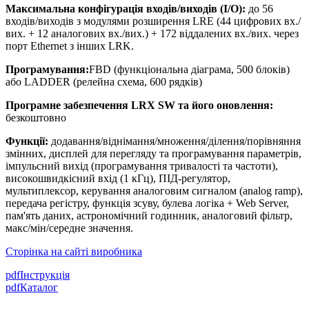
Максимальна конфігурація входів/виходів (І/О):
до 56
входів/виходів з модулями розширення LRE (44 цифрових вх./
вих. + 12 аналогових вх./вих.) + 172 віддалених вх./вих. через
порт Ethernet з інших LRK.
Програмування:
FBD (функціональна діаграма, 500 блоків)
або LADDER (релейна схема, 600 рядків)
Програмне забезпечення LRX SW та його оновлення:
безкоштовно
Функції:
додавання/віднімання/множення/ділення/порівняння
змінних, дисплей для перегляду та програмування параметрів,
імпульсний вихід (програмування тривалості та частоти),
високошвидкісний вхід (1 кГц), ПІД-регулятор,
мультиплексор, керування аналоговим сигналом (analog ramp),
передача регістру, функція зсуву, булева логіка + Web Server,
пам'ять даних, астрономічний годинник, аналоговий фільтр,
макс/мін/середне значення.
Сторінка на сайті виробника
pdf
Інструкція
pdf
Каталог