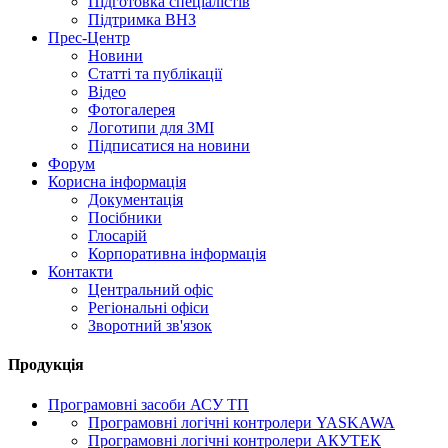
Підготовка спеціалістів
Підтримка ВНЗ
Прес-Центр
Новини
Статті та публікації
Відео
Фотогалерея
Логотипи для ЗМІ
Підписатися на новини
Форум
Корисна інформація
Документація
Посібники
Глосарій
Корпоративна інформація
Контакти
Центральний офіс
Регіональні офіси
Зворотний зв'язок
Продукція
Програмовні засоби АСУ ТП
Програмовні логічні контролери YASKAWA
Програмовні логічні контролери АКУТЕК