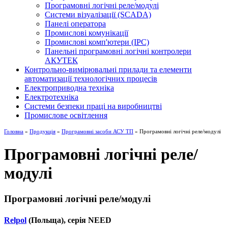
Програмовні логічні реле/модулі
Системи візуалізації (SCADA)
Панелі оператора
Промислові комунікації
Промислові комп'ютери (IPC)
Панельні програмовні логічні контролери
АКУТЕК
Контрольно-вимірювальні прилади та елементи
автоматизації технологічних процесів
Електроприводна техніка
Електротехніка
Системи безпеки праці на виробництві
Промислове освітлення
Головна
»
Продукція
»
Програмовні засоби АСУ ТП
» Програмовні логічні реле/модулі
Програмовні логічні реле/
модулі
Програмовні логічні реле/модулі
Relpol
(Польща), серія NEED