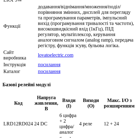
додавання/віднімання/множення/поділ/
порівняння змінних, дисплей для перегляду
та програмування параметрів, імпульсний
вихід (програмування тривалості та частоти),
Функції
високошвидкісний вхід (1кГц), ПІД
регулятор, мультіплексор, керування
аналоговим сигналом (analog ramp), передача
регістру, функція зсуву, бульова логіка.
Сайт
lovatoelectric.com
виробника
Інструкція
посилання
Каталог
посилання
Базові релейні модулі
Напруга
Входи
Виходи
Макс. І/О з
Код
живлення,
(І)
(О)
розширенням
В
6 цифра
+ 2
LRD12RD024
24 DC
4 реле
12 + 24
цифра/
аналог