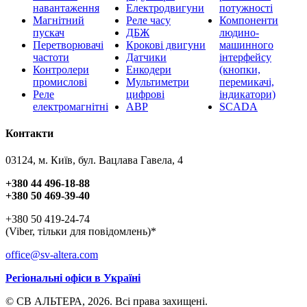
навантаження
Електродвигуни
потужності
Магнітний
Реле часу
Компоненти
пускач
ДБЖ
людино-
Перетворювачі
Крокові двигуни
машинного
частоти
Датчики
інтерфейсу
Контролери
Енкодери
(кнопки,
промислові
Мультиметри
перемикачі,
Реле
цифрові
індикатори)
електромагнітні
АВР
SCADA
Контакти
03124, м. Київ, бул. Вацлава Гавела, 4
+380 44 496-18-88
+380 50 469-39-40
+380 50 419-24-74
(Viber, тільки для повідомлень)*
office@sv-altera.com
Регіональні офіси в Україні
© СВ АЛЬТЕРА, 2026. Всі права захищені.