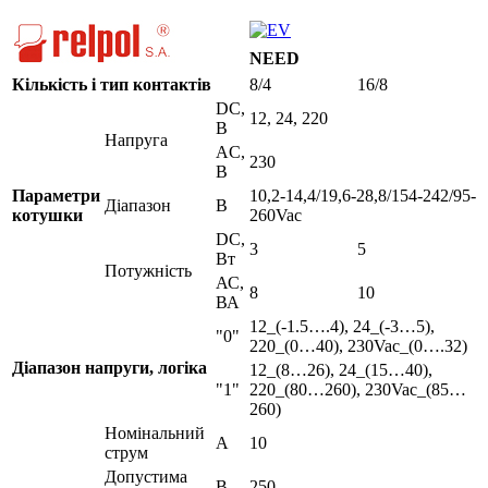
NEED
Кількість і тип контактів
8/4
16/8
DC,
12, 24, 220
B
Напруга
AC,
230
B
Параметри
10,2-14,4/19,6-28,8/154-242/95-
Діапазон
В
котушки
260Vac
DC,
3
5
Вт
Потужність
АС,
8
10
ВА
12_(-1.5….4), 24_(-3…5),
"0"
220_(0…40), 230Vac_(0….32)
Діапазон напруги, логіка
12_(8…26), 24_(15…40),
"1"
220_(80…260), 230Vac_(85…
260)
Номінальний
А
10
струм
Допустима
В
250