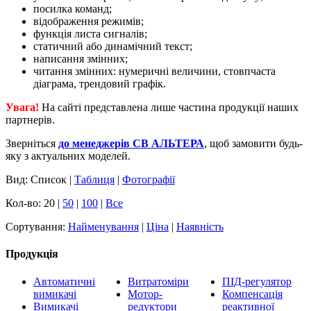
посилка команд;
відображення режимів;
функція листа сигналів;
статичний або динамічний текст;
написання змінних;
читання змінних: нумеричні величини, стовпчаста
діаграма, трендовий графік.
Увага!
На сайті представлена лише частина продукції наших
партнерів.
Зверніться
до менеджерів СВ АЛЬТЕРА
, щоб замовити будь-
яку з актуальних моделей.
Вид: Список |
Таблиця
|
Фотографії
Кол-во: 20 |
50
|
100
|
Все
Сортування:
Найменування
|
Ціна
|
Наявність
Продукція
Автоматичні
Витратоміри
ПІД-регулятор
вимикачі
Мотор-
Компенсація
Вимикачі
редуктори
реактивної