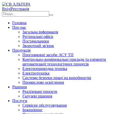
Вхід
|
Реєстрація
Головна
Про нас
Загальна інформація
Регіональні офіси
Постачальники
Зворотний зв'язок
Продукція
Програмовні засоби АСУ ТП
Контрольно-вимірювальні прилади та елементи
автоматизації технологічних процесів
Електроприводна техніка
Електротехніка
Системи безпеки праці на виробництві
Промислове освітлення
Рішення
Реалізовані проєкти
Галузеві рішення
Послуги
Сервісне обслуговування
Інжиніринг