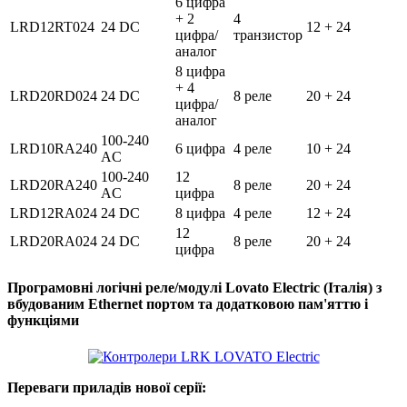
6 цифра
+ 2
4
LRD12RT024
24 DC
12 + 24
цифра/
транзистор
аналог
8 цифра
+ 4
LRD20RD024
24 DC
8 реле
20 + 24
цифра/
аналог
100-240
LRD10RA240
6 цифра
4 реле
10 + 24
AC
100-240
12
LRD20RA240
8 реле
20 + 24
AC
цифра
LRD12RA024
24 DC
8 цифра
4 реле
12 + 24
12
LRD20RA024
24 DC
8 реле
20 + 24
цифра
Програмовні логічні реле/модулі Lovato Electric (Італія) з
вбудованим Ethernet портом та додатковою пам'яттю і
функціями
Переваги приладів нової серії: