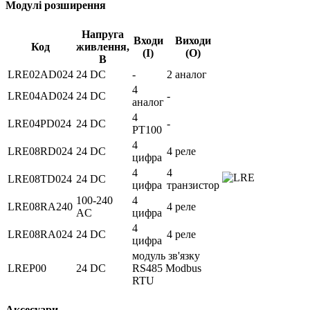
Модулі розширення
Напруга
Входи
Виходи
Код
живлення,
(І)
(О)
В
LRE02AD024
24 DC
-
2 аналог
4
LRE04AD024
24 DC
-
аналог
4
LRE04PD024
24 DC
-
PT100
4
LRE08RD024
24 DC
4 реле
цифра
4
4
LRE08TD024
24 DC
цифра
транзистор
100-240
4
LRE08RA240
4 реле
AC
цифра
4
LRE08RA024
24 DC
4 реле
цифра
модуль зв'язку
LREP00
24 DC
RS485 Modbus
RTU
Аксесуари