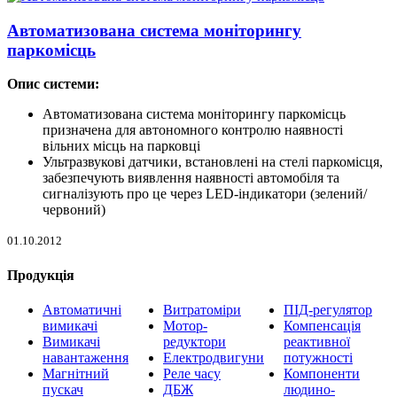
Автоматизована система моніторингу
паркомісць
Опис системи:
Автоматизована система моніторингу паркомісць
призначена для автономного контролю наявності
вільних місць на парковці
Ультразвукові датчики, встановлені на стелі паркомісця,
забезпечують виявлення наявності автомобіля та
сигналізують про це через LED-індикатори (зелений/
червоний)
01.10.2012
Продукція
Автоматичні
Витратоміри
ПІД-регулятор
вимикачі
Мотор-
Компенсація
Вимикачі
редуктори
реактивної
навантаження
Електродвигуни
потужності
Магнітний
Реле часу
Компоненти
пускач
ДБЖ
людино-