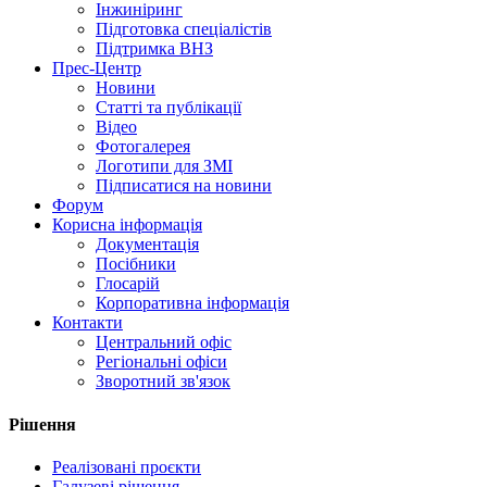
Інжиніринг
Підготовка спеціалістів
Підтримка ВНЗ
Прес-Центр
Новини
Статті та публікації
Відео
Фотогалерея
Логотипи для ЗМІ
Підписатися на новини
Форум
Корисна інформація
Документація
Посібники
Глосарій
Корпоративна інформація
Контакти
Центральний офіс
Регіональні офіси
Зворотний зв'язок
Рішення
Реалізовані проєкти
Галузеві рішення