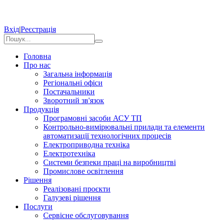
Вхід
|
Реєстрація
Головна
Про нас
Загальна інформація
Регіональні офіси
Постачальники
Зворотний зв'язок
Продукція
Програмовні засоби АСУ ТП
Контрольно-вимірювальні прилади та елементи
автоматизації технологічних процесів
Електроприводна техніка
Електротехніка
Системи безпеки праці на виробництві
Промислове освітлення
Рішення
Реалізовані проєкти
Галузеві рішення
Послуги
Сервісне обслуговування