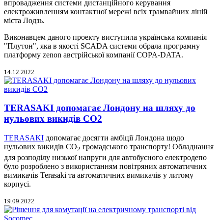
впровадження системи дистанційного керування
електроживленням контактної мережі всіх трамвайних ліній
міста Лодзь.
Виконавцем даного проекту виступила українська компанія
"Плутон", яка в якості SCADA системи обрала програмну
платформу zenon австрійської компанії COPA-DATA.
14.12.2022
TERASAKI допомагає Лондону на шляху до
нульових викидів СО2
TERASAKI
допомагає досягти амбіції Лондона щодо
нульових викидів СО
громадського транспорту! Обладнання
2
для розподілу низької напруги для автобусного електродепо
було розроблено з використанням повітряних автоматичних
вимикачів Terasaki та автоматичних вимикачів у литому
корпусі.
19.09.2022