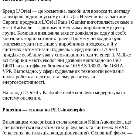
Бренд L’Oréal — це косметика, засоби для волосся та догляду
за шкірою, відомі в усьому світі. Для Німеччини та частини
Європи продукція L’Oréal Paris і Garnier виготовляється саме в
місті Karlsruhe — єдиному німецькому виробничому центрі
групи. Компанія визначила захист довкілля як одну зі своїх
ключових корпоративних цілей. Цю мету необхідно було
імплементувати не лише у виробничих процесах, а й у
системах автоматизації будівель. Серед іншого, L’Oréal
приділяє особливу увагу споживанню води та енергії. Майже
всі фабрики мають екологічні дозволи відповідно до ISO
14001 та сертифікати безпеки за OHSAS 18000 або OSHA
VPP. Відповідно, у сфері будівельних технологій компанія
також робить акцент на сталому розвитку та
енергоефективності.
На заводі L’Oréal у Karlsruhe необхідно було модернізувати
систему опалення.
Рішення — ставка на PLC‑інженерію
Виконавцем модернізації стала компанія Khim Automation, що
спеціалізується на автоматизації будівель та системах HVAC
(опалення, вентиляція, кондиціонування). Основний фокус —