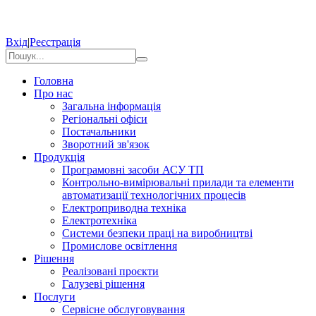
Вхід
|
Реєстрація
Головна
Про нас
Загальна інформація
Регіональні офіси
Постачальники
Зворотний зв'язок
Продукція
Програмовні засоби АСУ ТП
Контрольно-вимірювальні прилади та елементи
автоматизації технологічних процесів
Електроприводна техніка
Електротехніка
Системи безпеки праці на виробництві
Промислове освітлення
Рішення
Реалізовані проєкти
Галузеві рішення
Послуги
Сервісне обслуговування