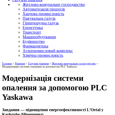
Житлово-комунальне господарство
Автоматизація процесів
Харчова промисловість
Пакувальна галузь
Гірничорудна галузь
Енергетика
Транспорт
Машинобудування
Будівництво
Фармацевтика
Агропромисловий комплекс
Хімічна промисловість
Головна
»
Рішення
»
Галузеві рішення
»
Житлово-комунальне господарство
»
Модернізація системи опалення за допомогою PLC Yaskawa
Модернізація системи
опалення за допомогою PLC
Yaskawa
Завдання — підвищення енергоефективності L’Oréal у
Karlsruhe (Німеччина)