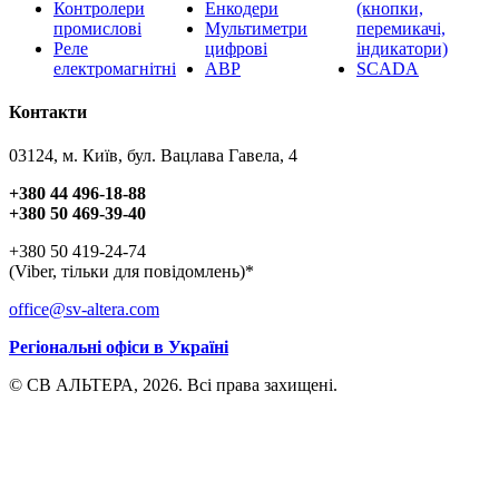
Контролери
Енкодери
(кнопки,
промислові
Мультиметри
перемикачі,
Реле
цифрові
індикатори)
електромагнітні
АВР
SCADA
Контакти
03124, м. Київ, бул. Вацлава Гавела, 4
+380 44 496-18-88
+380 50 469-39-40
+380 50 419-24-74
(Viber, тільки для повідомлень)*
office@sv-altera.com
Регіональні офіси в Україні
© СВ АЛЬТЕРА, 2026. Всі права захищені.