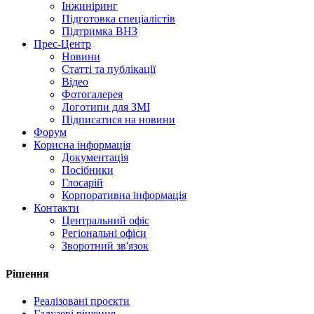
Інжиніринг
Підготовка спеціалістів
Підтримка ВНЗ
Прес-Центр
Новини
Статті та публікації
Відео
Фотогалерея
Логотипи для ЗМІ
Підписатися на новини
Форум
Корисна інформація
Документація
Посібники
Глосарій
Корпоративна інформація
Контакти
Центральний офіс
Регіональні офіси
Зворотний зв'язок
Рішення
Реалізовані проєкти
Галузеві рішення