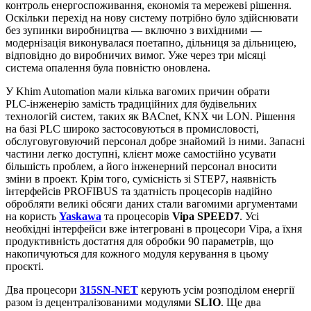
контроль енергоспоживання, економія та мережеві рішення.
Оскільки перехід на нову систему потрібно було здійснювати
без зупинки виробництва — включно з вихідними —
модернізація виконувалася поетапно, дільниця за дільницею,
відповідно до виробничих вимог. Уже через три місяці
система опалення була повністю оновлена.
У Khim Automation мали кілька вагомих причин обрати
PLC‑інженерію замість традиційних для будівельних
технологій систем, таких як BACnet, KNX чи LON. Рішення
на базі PLC широко застосовуються в промисловості,
обслуговуговуючий персонал добре знайомий із ними. Запасні
частини легко доступні, клієнт може самостійно усувати
більшість проблем, а його інженерний персонал вносити
зміни в проект. Крім того, сумісність зі STEP7, наявність
інтерфейсів PROFIBUS та здатність процесорів надійно
обробляти великі обсяги даних стали вагомими аргументами
на користь
Yaskawa
та процесорів
Vipa SPEED7
. Усі
необхідні інтерфейси вже інтегровані в процесори Vipa, а їхня
продуктивність достатня для обробки 90 параметрів, що
накопичуються для кожного модуля керування в цьому
проєкті.
Два процесори
315SN‑NET
керують усім розподілом енергії
разом із децентралізованими модулями
SLIO
. Ще два