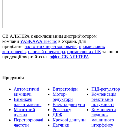
СВ АЛЬТЕРА є ексклюзивним дистриб’ютором
компанії
YASKAWA Electric
в Україні. Для
придбання
частотних перетворювачів
,
промислових
контролерів
,
панелей оператора
,
промислових ПК
та іншої
продукції звертайтесь в
офіси СВ АЛЬТЕРА
.
Продукція
Автоматичні
Витратоміри
ПІД-регулятор
вимикачі
Мотор-
Компенсація
Вимикачі
редуктори
реактивної
навантаження
Електродвигуни
потужності
Магнітний
Реле часу
Компоненти
пускач
ДБЖ
людино-
Перетворювачі
Крокові двигуни
машинного
частоти
Датчики
інтерфейсу