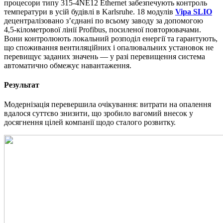
процесори типу 315‑4NE12 Ethernet забезпечують контроль
температури в усій будівлі в Karlsruhe. 18 модулів
Vipa SLIO
децентралізовано з’єднані по всьому заводу за допомогою
4,5‑кілометрової лінії Profibus, посиленої повторювачами.
Вони контролюють локальний розподіл енергії та гарантують,
що споживання вентиляційних і опалювальних установок не
перевищує заданих значень — у разі перевищення система
автоматично обмежує навантаження.
Результат
Модернізація перевершила очікування: витрати на опалення
вдалося суттєво знизити, що зробило вагомий внесок у
досягнення цілей компанії щодо сталого розвитку.