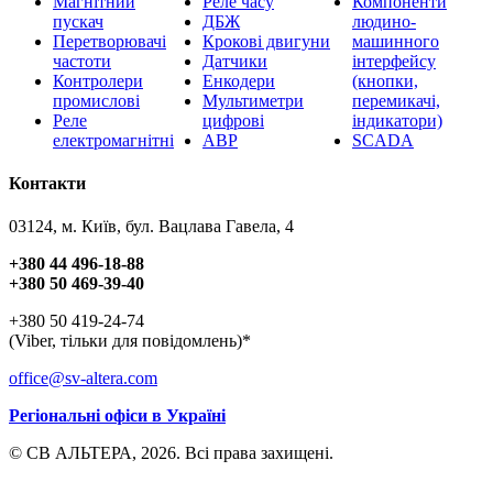
Магнітний
Реле часу
Компоненти
пускач
ДБЖ
людино-
Перетворювачі
Крокові двигуни
машинного
частоти
Датчики
інтерфейсу
Контролери
Енкодери
(кнопки,
промислові
Мультиметри
перемикачі,
Реле
цифрові
індикатори)
електромагнітні
АВР
SCADA
Контакти
03124, м. Київ, бул. Вацлава Гавела, 4
+380 44 496-18-88
+380 50 469-39-40
+380 50 419-24-74
(Viber, тільки для повідомлень)*
office@sv-altera.com
Регіональні офіси в Україні
© СВ АЛЬТЕРА, 2026. Всі права захищені.