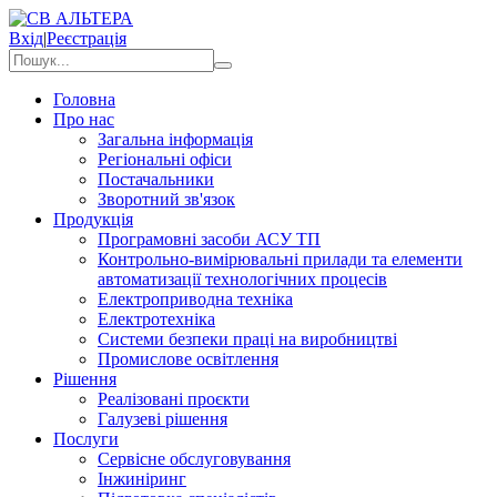
Вхід
|
Реєстрація
Головна
Про нас
Загальна інформація
Регіональні офіси
Постачальники
Зворотний зв'язок
Продукція
Програмовні засоби АСУ ТП
Контрольно-вимірювальні прилади та елементи
автоматизації технологічних процесів
Електроприводна техніка
Електротехніка
Системи безпеки праці на виробництві
Промислове освітлення
Рішення
Реалізовані проєкти
Галузеві рішення
Послуги
Сервісне обслуговування
Інжиніринг