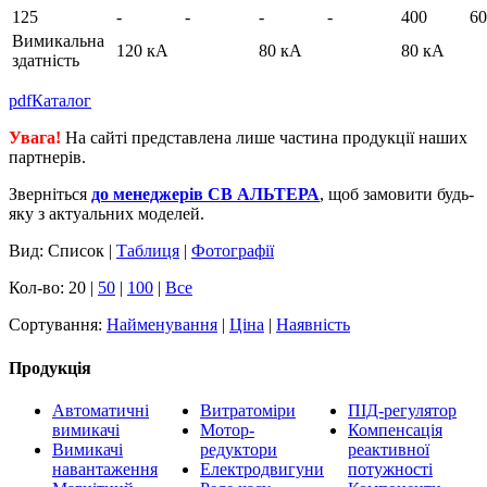
125
-
-
-
-
400
60
Вимикальна
120 кА
80 кА
80 кА
здатність
pdf
Каталог
Увага!
На сайті представлена лише частина продукції наших
партнерів.
Зверніться
до менеджерів СВ АЛЬТЕРА
, щоб замовити будь-
яку з актуальних моделей.
Вид: Список |
Таблиця
|
Фотографії
Кол-во: 20 |
50
|
100
|
Все
Сортування:
Найменування
|
Ціна
|
Наявність
Продукція
Автоматичні
Витратоміри
ПІД-регулятор
вимикачі
Мотор-
Компенсація
Вимикачі
редуктори
реактивної
навантаження
Електродвигуни
потужності