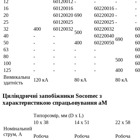
12
60120012
-
-
-
-
16
60120016
60220016
-
-
20
60120020
690
60220020
-
-
25
60120025
60220025
-
-
32
400
60120032
60220032
60
500
40
-
-
60220040
60
690
50
-
-
400
60220050
60
63
-
-
-
-
60
80
-
-
-
-
60
500
100
-
-
-
-
60
125
-
-
-
-
400
60
Вимикальна
120 кА
80 кА
80 кА
здатність
Циліндричні запобіжники Socomec з
характеристикою спрацьовування аМ
Типорозмір, мм (D х L)
10 x 38
14 х 51
22 х 58
Номінальний
струм, А
Робоча
Робоча
Робоча