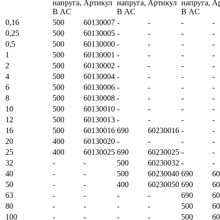
напруга,
Артикул
напруга,
Артикул
напруга,
А
В AC
В AC
В AC
0,16
500
60130007
-
-
-
-
0,25
500
60130005
-
-
-
-
0,5
500
60130000
-
-
-
-
1
500
60130001
-
-
-
-
2
500
60130002
-
-
-
-
4
500
60130004
-
-
-
-
6
500
60130006
-
-
-
-
8
500
60130008
-
-
-
-
10
500
60130010
-
-
-
-
12
500
60130013
-
-
-
-
16
500
60130016
690
60230016
-
-
20
400
60130020
-
-
-
-
25
400
60130025
690
60230025
-
-
32
-
-
500
60230032
-
-
40
-
-
500
60230040
690
60
50
-
-
400
60230050
690
60
63
-
-
-
-
690
60
80
-
-
-
-
500
60
100
-
-
-
-
500
60