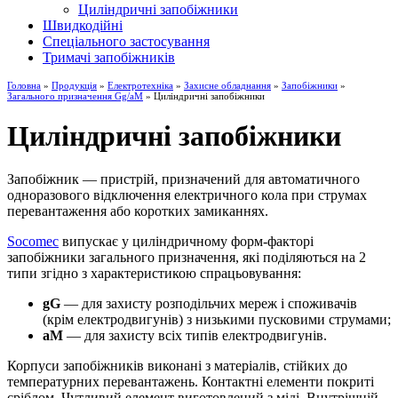
Циліндричні запобіжники
Швидкодійні
Спеціального застосування
Тримачі запобіжників
Головна
»
Продукція
»
Електротехніка
»
Захисне обладнання
»
Запобіжники
»
Загального призначення Gg/aM
» Циліндричні запобіжники
Циліндричні запобіжники
Запобіжник — пристрій, призначений для автоматичного
одноразового відключення електричного кола при струмах
перевантаження або коротких замиканнях.
Socomec
випускає у циліндричному форм-факторі
запобіжники загального призначення, які поділяються на 2
типи згідно з характеристикою спрацьовування:
gG
— для захисту розподільчих мереж і споживачів
(крім електродвигунів) з низькими пусковими струмами;
aM
— для захисту всіх типів електродвигунів.
Корпуси запобіжників виконані з матеріалів, стійких до
температурних перевантажень. Контактні елементи покриті
сріблом. Чутливий елемент виготовлений з міді. Внутрішній