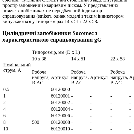
простір заповнений кварцевим піском. У представлених
нижче запобіжниках не передбачений індикатор
спрацьовування (striker), однак моделі з таким індикатором
випускаються у типорозмірах 14 х 51 і 22 х 58.
Циліндричні запобіжники Socomec з
характеристикою спрацьовування gG
Типорозмір, мм (D х L)
10 x 38
14 х 51
22 х 58
Номінальний
струм, А
Робоча
Робоча
Робоча
напруга,
Артикул
напруга,
Артикул
напруга,
А
В AC
В AC
В AC
0,5
60120000
-
-
-
-
1
60120001
-
-
-
-
2
60120002
-
-
-
-
4
60120004
-
-
-
-
6
60120006
-
-
-
-
8
500
60120008
-
-
-
-
10
60120010
-
-
-
-