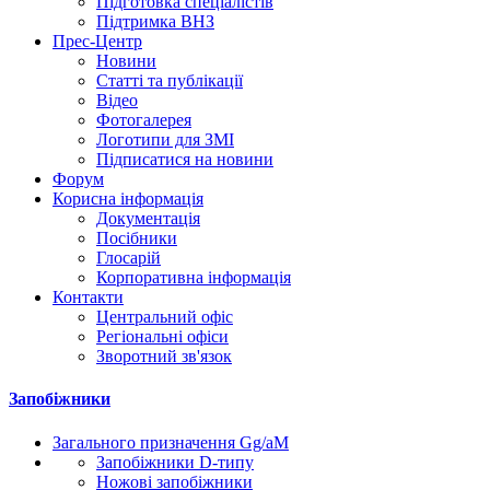
Підготовка спеціалістів
Підтримка ВНЗ
Прес-Центр
Новини
Статті та публікації
Відео
Фотогалерея
Логотипи для ЗМІ
Підписатися на новини
Форум
Корисна інформація
Документація
Посібники
Глосарій
Корпоративна інформація
Контакти
Центральний офіс
Регіональні офіси
Зворотний зв'язок
Запобіжники
Загального призначення Gg/aM
Запобіжники D-типу
Ножові запобіжники