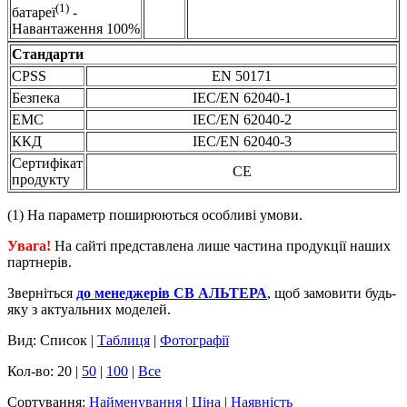
(1)
батареї
-
Навантаження 100%
Стандарти
CPSS
EN 50171
Безпека
IEC/EN 62040-1
ЕMC
IEC/EN 62040-2
ККД
IEC/EN 62040-3
Сертифікат
CE
продукту
(1) На параметр поширюються особливі умови.
Увага!
На сайті представлена лише частина продукції наших
партнерів.
Зверніться
до менеджерів СВ АЛЬТЕРА
, щоб замовити будь-
яку з актуальних моделей.
Вид: Список |
Таблиця
|
Фотографії
Кол-во: 20 |
50
|
100
|
Все
Сортування:
Найменування
|
Ціна
|
Наявність