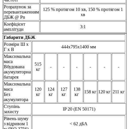
Розрахунок за
125 % протягом 10 хв, 150 % протягом 1
перевантаженням
хв
ДБЖ @ Pn
Коефіцієнт
3:1
амплітуди
Габарити ДБЖ
Розміри Ш x
444x795x1400 мм
Г x В
Максимальна
маса
515
Вбудована
-
-
-
-
-
-
кг
акумуляторна
батарея
Максимальна
маса
120
124
127
138
158 кг
120 кг
211 кг
Без
кг
кг
кг
кг
акумулятора
Ступінь
IP 20 (EN 50171)
захисту
Рівень шуму
з відривом 1
< 62 дБА
м (ISO 3756)