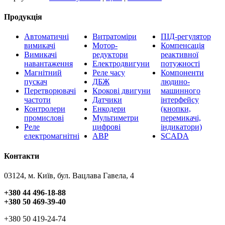
Продукція
Автоматичні
Витратоміри
ПІД-регулятор
вимикачі
Мотор-
Компенсація
Вимикачі
редуктори
реактивної
навантаження
Електродвигуни
потужності
Магнітний
Реле часу
Компоненти
пускач
ДБЖ
людино-
Перетворювачі
Крокові двигуни
машинного
частоти
Датчики
інтерфейсу
Контролери
Енкодери
(кнопки,
промислові
Мультиметри
перемикачі,
Реле
цифрові
індикатори)
електромагнітні
АВР
SCADA
Контакти
03124, м. Київ, бул. Вацлава Гавела, 4
+380 44 496-18-88
+380 50 469-39-40
+380 50 419-24-74