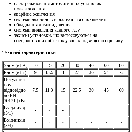
електроживлення автоматичних установок
пожежогасіння
аварійне освітлення
системи аварійної сигналізації та сповіщення
обладнання димовидалення
системи виявлення чадного газу
захисні установки, що застосовуються на
спеціалізованих об'єктах у зонах підвищеного ризику
Технічні характеристики
Sном (кВА)
10
15
20
30
40
60
80
Pном (кВт)
9
13.5
18
27
36
54
72
Потужність
ном.
відповідно
7.5
11.3
15
22.5
30
45
60
до EN
50171 [кВт]
Вхід/вихід
•
•
•
-
-
-
-
(3/1)
Вхід/вихід
•
•
•
•
•
•
•
(3/3)