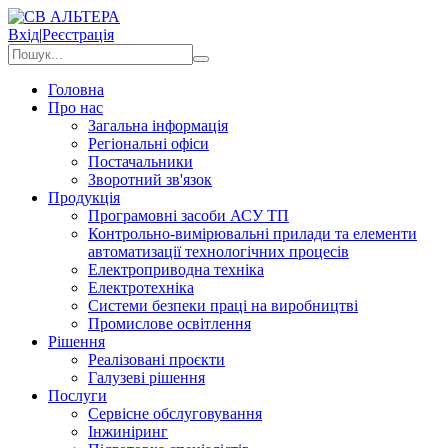
Вхід
|
Реєстрація
Головна
Про нас
Загальна інформація
Регіональні офіси
Постачальники
Зворотний зв'язок
Продукція
Програмовні засоби АСУ ТП
Контрольно-вимірювальні прилади та елементи
автоматизації технологічних процесів
Електроприводна техніка
Електротехніка
Системи безпеки праці на виробництві
Промислове освітлення
Рішення
Реалізовані проєкти
Галузеві рішення
Послуги
Сервісне обслуговування
Інжиніринг