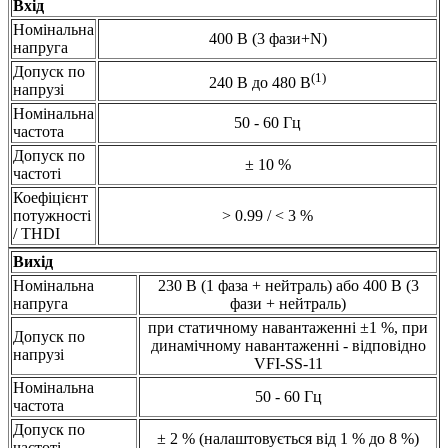
Вхід
Номінальна
400 В (3 фази+N)
напруга
Допуск по
(1)
240 В до 480 В
напрузі
Номінальна
50 - 60 Гц
частота
Допуск по
± 10 %
частоті
Коефіцієнт
потужності
> 0.99 / < 3 %
/ THDI
Вихід
Номінальна
230 В (1 фаза + нейтраль) або 400 В (3
напруга
фази + нейтраль)
при статичному навантаженні ±1 %, при
Допуск по
динамічному навантаженні - відповідно
напрузі
VFI-SS-11
Номінальна
50 - 60 Гц
частота
Допуск по
± 2 % (налаштовується від 1 % до 8 %)
частоті