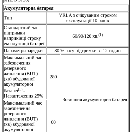
Акумуляторна батарея
VRLA з очікуваним строком
Тип
експлуатації 10 років
Стандартний час
підтримки
(1)
60/90/120 хв.
наприкінці строку
експлуатації батареї
Параметри зарядки
80 % часу підтримки за 12 годин
Максимальний час
забезпечення
резервного
живлення (BUT)
280
(хв) вбудованої
акумуляторної
(1)
батареї
-
Навантаження 25%
Зовнішня акумуляторна батарея
Максимальний час
забезпечення
резервного
живлення (BUT)
60
(хв) вбудованої
акумуляторної