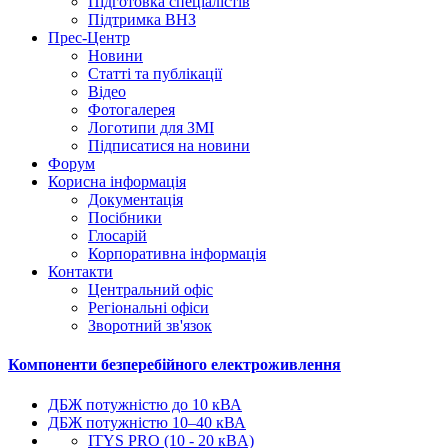
Підготовка спеціалістів
Підтримка ВНЗ
Прес-Центр
Новини
Статті та публікації
Відео
Фотогалерея
Логотипи для ЗМІ
Підписатися на новини
Форум
Корисна інформація
Документація
Посібники
Глосарій
Корпоративна інформація
Контакти
Центральний офіс
Регіональні офіси
Зворотний зв'язок
Компоненти безперебійного електроживлення
ДБЖ потужністю до 10 кВА
ДБЖ потужністю 10–40 кВА
ITYS PRO (10 - 20 кBA)