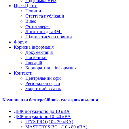
Підтримка ВНЗ
Прес-Центр
Новини
Статті та публікації
Відео
Фотогалерея
Логотипи для ЗМІ
Підписатися на новини
Форум
Корисна інформація
Документація
Посібники
Глосарій
Корпоративна інформація
Контакти
Центральний офіс
Регіональні офіси
Зворотний зв'язок
Компоненти безперебійного електроживлення
ДБЖ потужністю до 10 кВА
ДБЖ потужністю 10–40 кВА
ITYS PRO (10 - 20 кBA)
MASTERYS BC+ (10 - 80 кBA)