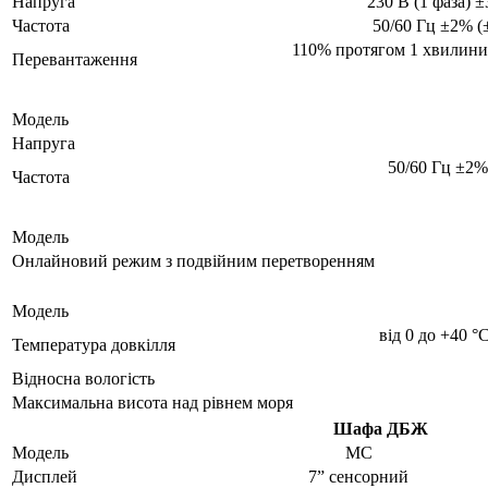
Напруга
230 В (1 фаза) 
Частота
50/60 Гц ±2% (
110% протягом 1 хвилини
Перевантаження
Модель
Напруга
50/60 Гц ±2%
Частота
Модель
Онлайновий режим з подвійним перетворенням
Модель
від 0 до +40 
Температура довкілля
Відносна вологість
Максимальна висота над рівнем моря
Шафа ДБЖ
Модель
MC
Дисплей
7” сенсорний