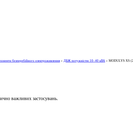
поненти безперебійного електроживлення
»
ДБЖ потужністю 10–40 кВА
» MODULYS XS (2,
ично важливих застосувань.