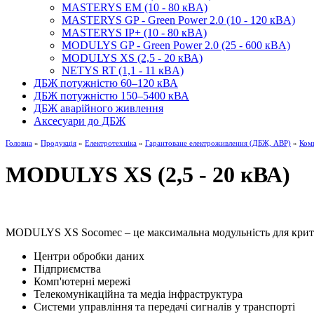
MASTERYS EM (10 - 80 кBA)
MASTERYS GP - Green Power 2.0 (10 - 120 кBA)
MASTERYS IP+ (10 - 80 кBA)
MODULYS GP - Green Power 2.0 (25 - 600 кBA)
MODULYS XS (2,5 - 20 кВА)
NETYS RT (1,1 - 11 кBA)
ДБЖ потужністю 60–120 кВА
ДБЖ потужністю 150–5400 кВА
ДБЖ аварійного живлення
Аксесуари до ДБЖ
Головна
»
Продукція
»
Електротехніка
»
Гарантоване електроживлення (ДБЖ, АВР)
»
Ком
MODULYS XS (2,5 - 20 кВА)
MODULYS XS Socomec – це максимальна модульність для крит
Центри обробки даних
Підприємства
Комп'ютерні мережі
Телекомунікаційна та медіа інфраструктура
Системи управління та передачі сигналів у транспорті