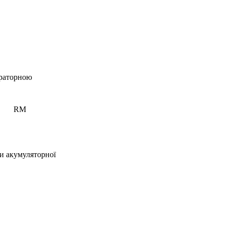
ераторною
RM
би акумуляторної