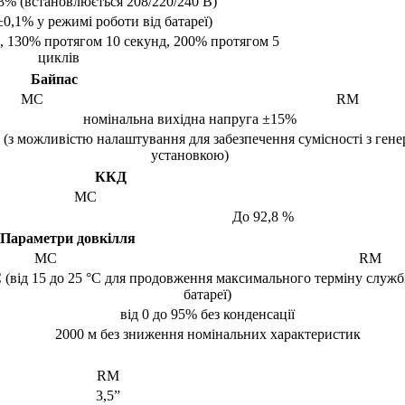
±3% (встановлюється 208/220/240 В)
±0,1% у режимі роботи від батареї)
, 130% протягом 10 секунд, 200% протягом 5
циклів
Байпас
MC
RM
номінальна вихідна напруга ±15%
 (з можливістю налаштування для забезпечення сумісності з ген
установкою)
ККД
MC
До 92,8 %
Параметри довкілля
MC
RM
°C (від 15 до 25 °C для продовження максимального терміну служ
батареї)
від 0 до 95% без конденсації
2000 м без зниження номінальних характеристик
RM
3,5”