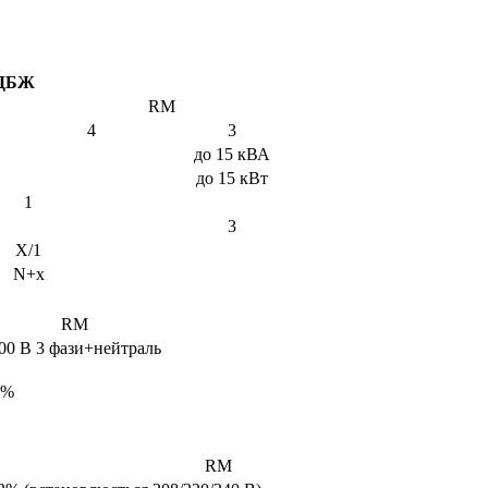
 ДБЖ
RM
4
3
до 15 кВА
до 15 кВт
1
3
X/1
N+х
RM
400 В 3 фази+нейтраль
0%
RM