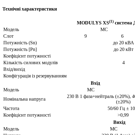
Технічні характеристики
(1)
MODULYS XS
система
Модель
MC
Слот
9
6
Потужність (Sn)
до 20 кВА
Потужність [Pn]
до 20 кВт
Коефіцієнт потужності
Кількість силових модулів
4
Вхід/вихід
Конфігурація із резервуванням
Вхід
Модель
MC
230 В 1 фаза+нейтраль (±20%), 
Номінальна напруга
(±20%)
Частота
50/60 Гц ± 1
Коефіцієнт потужності
>0,99
Вихід
Модель
MC