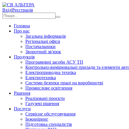
Вхід
|
Реєстрація
Головна
Про нас
Загальна інформація
Регіональні офіси
Постачальники
Зворотний зв'язок
Продукція
Програмовні засоби АСУ ТП
Контрольно-вимірювальні прилади та елементи авто
Електроприводна техніка
Електротехніка
Системи безпеки праці на виробництві
Промислове освітлення
Рішення
Реалізовані проєкти
Галузеві рішення
Послуги
Сервісне обслуговування
Інжиніринг
Підготовка спеціалістів