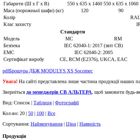
Габарити (Ш x Г x В)
550 x 635 x 1460
550 x 635 x 1060
Маса (порожньої шафи) (кг)
120
90
Колір
RAL
Клас захисту
I
Стандарти
Модель
MC
RM
Безпека
IEC 62040-1: 2017 (звіт CB)
ЕМС
IEC 62040-2: 2005
Сертифікат виробу
CE, RCM (E2376), UKCA, EAC
pdf
Брошура ДБЖ MODULYS XS Socomec
Увага!
На сайті представлена лише частина продукції наших па
Зверніться
до менеджерів СВ АЛЬТЕРА
, щоб замовити будь-я
Вид: Список |
Таблиця
|
Фотографії
Кол-во: 20 |
50
|
100
|
Все
Сортування:
Найменування
|
Ціна
|
Наявність
Продукція