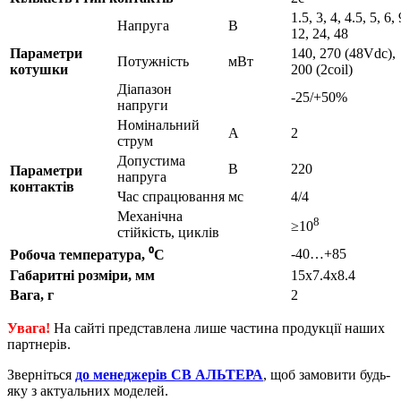
1.5, 3, 4, 4.5, 5, 6, 
Напруга
B
12, 24, 48
Параметри
140, 270 (48Vdc),
Потужність
мВт
котушки
200 (2coil)
Діапазон
-25/+50%
напруги
Номінальний
А
2
струм
Допустима
В
220
Параметри
напруга
контактів
Час спрацювання
мс
4/4
Механічна
8
≥10
стійкість, циклів
-40…+85
Робоча температура, ⁰С
Габаритні розміри, мм
15x7.4x8.4
Вага, г
2
Увага!
На сайті представлена лише частина продукції наших
партнерів.
Зверніться
до менеджерів СВ АЛЬТЕРА
, щоб замовити будь-
яку з актуальних моделей.