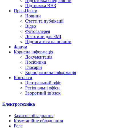
Підготовка спеціалістів
Підтримка ВНЗ
Прес-Центр
Новини
Статті та публікації
Відео
Фотогалерея
Логотипи для ЗМІ
Підписатися на новини
Форум
Корисна інформація
Документація
Посібники
Глосарій
Корпоративна інформація
Контакти
Центральний офіс
Регіональні офіси
Зворотний зв'язок
Електротехніка
Захисне обладнання
Комутаційне обладнання
Реле