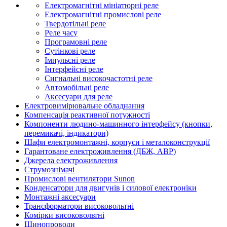
Електромагнітні мініатюрні реле
Електромагнітні промислові реле
Твердотільні реле
Реле часу
Програмовні реле
Сутінкові реле
Імпульсні реле
Інтерфейсні реле
Сигнальні високочастотні реле
Автомобільні реле
Аксесуари для реле
Електровимірювальне обладнання
Компенсація реактивної потужності
Компоненти людино-машинного інтерфейсу (кнопки,
перемикачі, індикатори)
Шафи електромонтажні, корпуси і металоконструкції
Гарантоване електроживлення (ДБЖ, АВР)
Джерела електроживлення
Струмознімачі
Промислові вентилятори Sunon
Конденсатори для двигунів і силової електроніки
Монтажні аксесуари
Трансформатори високовольтні
Комірки високовольтні
Шинопроводи