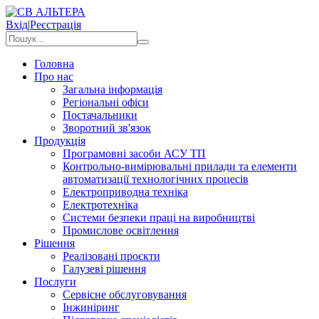
Вхід
|
Реєстрація
Головна
Про нас
Загальна інформація
Регіональні офіси
Постачальники
Зворотний зв'язок
Продукція
Програмовні засоби АСУ ТП
Контрольно-вимірювальні прилади та елементи
автоматизації технологічних процесів
Електроприводна техніка
Електротехніка
Системи безпеки праці на виробництві
Промислове освітлення
Рішення
Реалізовані проєкти
Галузеві рішення
Послуги
Сервісне обслуговування
Інжиніринг