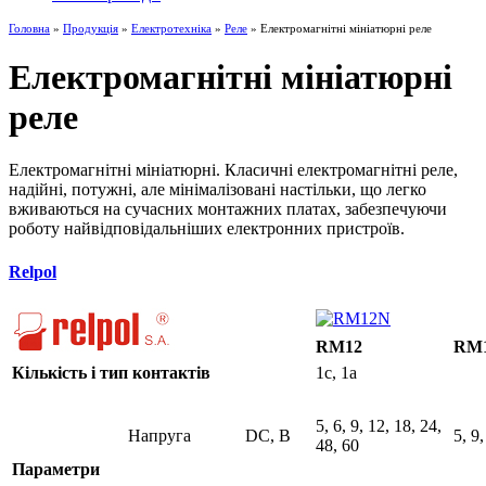
Головна
»
Продукція
»
Електротехніка
»
Реле
» Електромагнітні мініатюрні реле
Електромагнітні мініатюрні
реле
Електромагнітні мініатюрні. Класичні електромагнітні реле,
надійні, потужні, але мінімалізовані настільки, що легко
вживаються на сучасних монтажних платах, забезпечуючи
роботу найвідповідальніших електронних пристроїв.
Relpol
RM12
RM
Кількість і тип контактів
1c, 1a
5, 6, 9, 12, 18, 24,
Напруга
DC, B
5, 9,
48, 60
Параметри