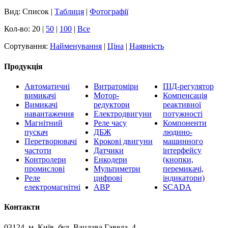
Вид: Список |
Таблиця
|
Фотографії
Кол-во: 20 |
50
|
100
|
Все
Сортування:
Найменування
|
Ціна
|
Наявність
Продукція
Автоматичні
Витратоміри
ПІД-регулятор
вимикачі
Мотор-
Компенсація
Вимикачі
редуктори
реактивної
навантаження
Електродвигуни
потужності
Магнітний
Реле часу
Компоненти
пускач
ДБЖ
людино-
Перетворювачі
Крокові двигуни
машинного
частоти
Датчики
інтерфейсу
Контролери
Енкодери
(кнопки,
промислові
Мультиметри
перемикачі,
Реле
цифрові
індикатори)
електромагнітні
АВР
SCADA
Контакти
03124, м. Київ, бул. Вацлава Гавела, 4