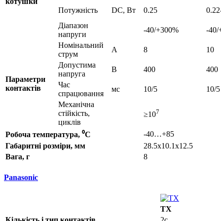
котушки
Потужність
DC, Вт
0.25
0.22
Діапазон
-40/+300%
-40/
напруги
Номінальний
А
8
10
струм
Допустима
В
400
400
напруга
Параметри
Час
контактів
мс
10/5
10/5
спрацювання
Механічна
7
стійкість,
≥10
циклів
-40…+85
Робоча температура, ⁰С
Габаритні розміри, мм
28.5x10.1x12.5
Вага, г
8
Panasonic
TX
Кількість і тип контактів
2c