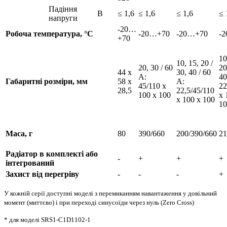
Падіння
В
≤ 1,6
≤ 1,6
≤ 1,6
≤ 
напруги
-20…
Робоча температура, °С
-20…+70
-20…+70
-
+70
10
10, 15, 20 /
20, 30 / 60
20
44 х
30, 40 / 60
А:
40
Габаритні розміри, мм
58 х
А:
45/110 х
22
28,5
22,5/45/110
100 х 100
х 
х 100 х 100
10
Маса, г
80
390/660
200/390/660
21
Радіатор в комплекті або
-
+
+
+
інтегрований
Захист від перегріву
-
-
-
+
У кожній серії доступні моделі з перемиканням навантаження у довільний
момент (миттєво) і при переході синусоїди через нуль (Zero Cross)
* для моделі SRS1-C1D1102-1