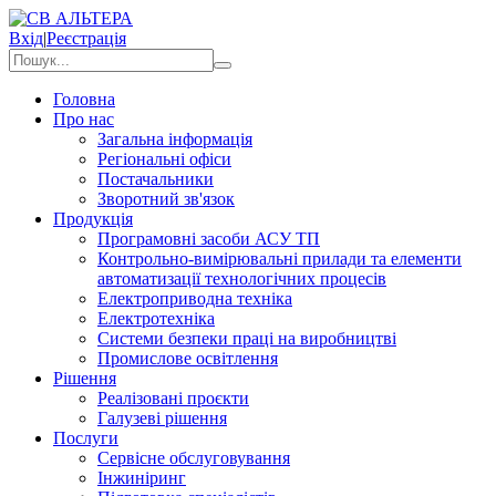
Вхід
|
Реєстрація
Головна
Про нас
Загальна інформація
Регіональні офіси
Постачальники
Зворотний зв'язок
Продукція
Програмовні засоби АСУ ТП
Контрольно-вимірювальні прилади та елементи
автоматизації технологічних процесів
Електроприводна техніка
Електротехніка
Системи безпеки праці на виробництві
Промислове освітлення
Рішення
Реалізовані проєкти
Галузеві рішення
Послуги
Сервісне обслуговування
Інжиніринг