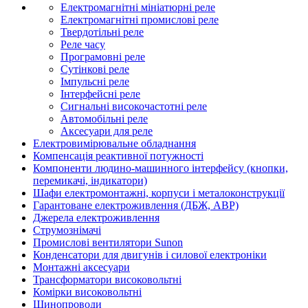
Електромагнітні мініатюрні реле
Електромагнітні промислові реле
Твердотільні реле
Реле часу
Програмовні реле
Сутінкові реле
Імпульсні реле
Інтерфейсні реле
Сигнальні високочастотні реле
Автомобільні реле
Аксесуари для реле
Електровимірювальне обладнання
Компенсація реактивної потужності
Компоненти людино-машинного інтерфейсу (кнопки,
перемикачі, індикатори)
Шафи електромонтажні, корпуси і металоконструкції
Гарантоване електроживлення (ДБЖ, АВР)
Джерела електроживлення
Струмознімачі
Промислові вентилятори Sunon
Конденсатори для двигунів і силової електроніки
Монтажні аксесуари
Трансформатори високовольтні
Комірки високовольтні
Шинопроводи