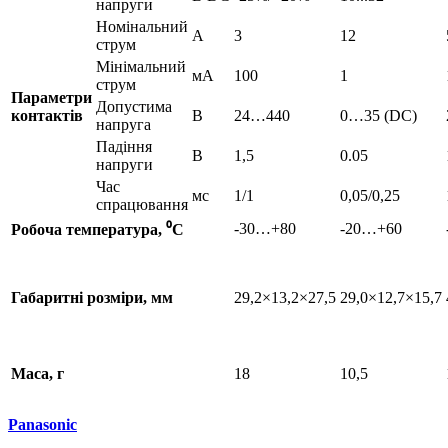
напруги
Номінальний
А
3
12
струм
Мінімальний
мА
100
1
струм
Параметри
Допустима
контактів
В
24…440
0…35 (DC)
напруга
Падіння
В
1,5
0.05
напруги
Час
мс
1/1
0,05/0,25
спрацювання
-30…+80
-20…+60
Робоча температура, ⁰С
Габаритні розміри, мм
29,2×13,2×27,5
29,0×12,7×15,7
Маса, г
18
10,5
Panasonic