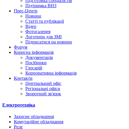
Підготовка спеціалістів
Підтримка ВНЗ
Прес-Центр
Новини
Статті та публікації
Відео
Фотогалерея
Логотипи для ЗМІ
Підписатися на новини
Форум
Корисна інформація
Документація
Посібники
Глосарій
Корпоративна інформація
Контакти
Центральний офіс
Регіональні офіси
Зворотний зв'язок
Електротехніка
Захисне обладнання
Комутаційне обладнання
Реле