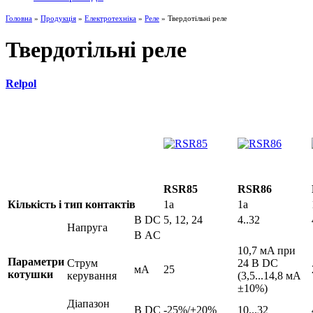
Головна
»
Продукція
»
Електротехніка
»
Реле
» Твердотільні реле
Твердотільні реле
Relpol
RSR85
RSR86
Кількість і тип контактів
1a
1a
В DC
5, 12, 24
4..32
Напруга
В AC
10,7 мA при
Параметри
Струм
24 В DC
мА
25
котушки
керування
(3,5...14,8 мA
±10%)
Діапазон
В DC
-25%/+20%
10...32