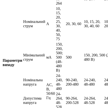
264
10,
15,
20,
Номінальний
25,
10, 15, 20,
10
А
20, 30, 60
струм
30,
30, 40, 60
20
40,
50,
75
150,
200,
500;
Мінімальний
150, 200, 500 (
мА
500
500
струм
480 В)
Параметри
(48-
виходу
480
В)
24-
Номінальна
240,
90-240,
24-240,
24
напруга
48-
200-480
48-480
48
AC,
480
В,
50/60
24-
Гц
Допустима
264,
90-264,
24-264,
24
напруга
48-
200-528
48-528
48
528