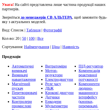
Увага!
На сайті представлена лише частина продукції наших
партнерів.
Зверніться
до менеджерів СВ АЛЬТЕРА
, щоб замовити будь-
яку з актуальних моделей.
Вид: Список |
Таблиця
|
Фотографії
Кол-во: 20 |
50
|
100
|
Все
Сортування:
Найменування
|
Ціна
|
Наявність
Продукція
Автоматичні
Витратоміри
ПІД-регулятор
вимикачі
Мотор-
Компенсація
Вимикачі
редуктори
реактивної
навантаження
Електродвигуни
потужності
Магнітний
Реле часу
Компоненти
пускач
ДБЖ
людино-
Перетворювачі
Крокові двигуни
машинного
частоти
Датчики
інтерфейсу
Контролери
Енкодери
(кнопки,
промислові
Мультиметри
перемикачі,