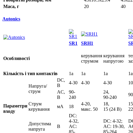
Маса, г
20
40
Autonics
SR1
SRH1
S
керування
керування
т
Особливості
струмом
напругою
за
Кількість і тип контактів
1a
1a
1a
1a
DC,
4-30
4-30
4-30
10
В
Напруга/
струм
AC,
90-
24,
90
В
240
90-240
Струм
4-20,
18,
15
Параметри
мА
18
керування
макс. 50
15 (24 В)
22
входу
DC:
4-32,
DC: 4-32;
DC
Допустима
В
AC:
AC: 19-30,
AC
напруга
85-
85-264
26