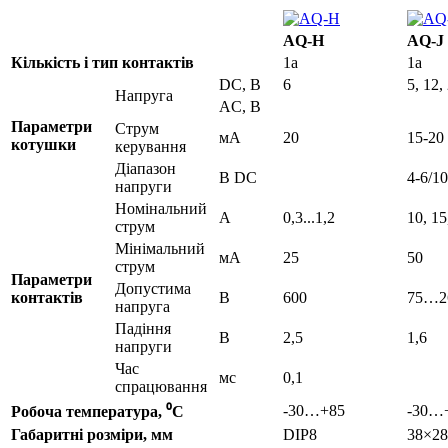
AQ-H
AQ-J
Кількість і тип контактів
1a
1a
DC, B
6
5, 12,
Напруга
AC, B
Параметри
Струм
мА
20
15-20
котушки
керування
Діапазон
В DC
4-6/1
напруги
Номінальний
А
0,3...1,2
10, 15
струм
Мінімальний
мА
25
50
струм
Параметри
Допустима
контактів
В
600
75…2
напруга
Падіння
В
2,5
1,6
напруги
Час
мс
0,1
спрацювання
-30…+85
-30…
Робоча температура, ⁰С
Габаритні розміри, мм
DIP8
38×2