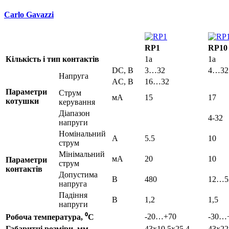
Carlo Gavazzi
RP1
RP10
Кількість і тип контактів
1a
1a
DC, B
3…32
4…32
Напруга
AC, B
16…32
Параметри
Струм
мА
15
17
котушки
керування
Діапазон
4-32
напруги
Номінальний
А
5.5
10
струм
Мінімальний
мА
20
10
Параметри
струм
контактів
Допустима
В
480
12…5
напруга
Падіння
В
1,2
1,5
напруги
-20…+70
-30…
Робоча температура, ⁰С
Габаритні розміри, мм
43x10.5x25.4
43x22