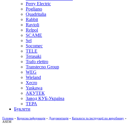
Perry Electric
Pogliano
Quadritalia
Rabbit
Ravioli
Relpol
SCAME
Sel
Socomec
TELE
Terasaki
Trafo elettro
Transtecno Group
WEG
Wieland
Xecro
Yaskawa
АКУТЕК
Завод КУБ-Україна
ТЕРА
Буклети
Головна
»
Корисна інформація
»
Документація
»
Каталоги та інструкції по виробнику
»
ASEM