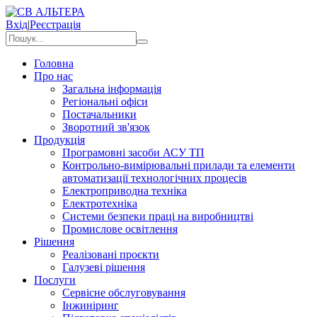
Вхід
|
Реєстрація
Головна
Про нас
Загальна інформація
Регіональні офіси
Постачальники
Зворотний зв'язок
Продукція
Програмовні засоби АСУ ТП
Контрольно-вимірювальні прилади та елементи
автоматизації технологічних процесів
Електроприводна техніка
Електротехніка
Системи безпеки праці на виробництві
Промислове освітлення
Рішення
Реалізовані проєкти
Галузеві рішення
Послуги
Сервісне обслуговування
Інжиніринг