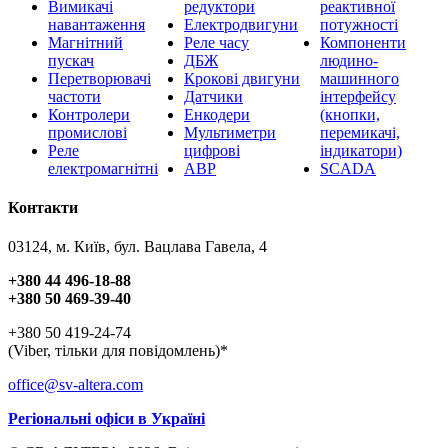
Вимикачі
редуктори
реактивної
навантаження
Електродвигуни
потужності
Магнітний
Реле часу
Компоненти
пускач
ДБЖ
людино-
Перетворювачі
Крокові двигуни
машинного
частоти
Датчики
інтерфейсу
Контролери
Енкодери
(кнопки,
промислові
Мультиметри
перемикачі,
Реле
цифрові
індикатори)
електромагнітні
АВР
SCADA
Контакти
03124, м. Київ, бул. Вацлава Гавела, 4
+380 44 496-18-88
+380 50 469-39-40
+380 50 419-24-74
(Viber, тільки для повідомлень)*
office@sv-altera.com
Регіональні офіси в Україні