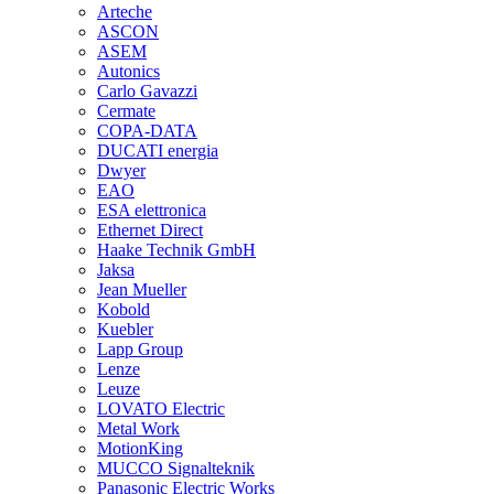
Arteche
ASCON
ASEM
Autonics
Carlo Gavazzi
Cermate
COPA-DATA
DUCATI energia
Dwyer
EAO
ESA elettronica
Ethernet Direct
Haake Technik GmbH
Jaksa
Jean Mueller
Kobold
Kuebler
Lapp Group
Lenze
Leuze
LOVATO Electric
Metal Work
MotionKing
MUCCO Signalteknik
Panasonic Electric Works