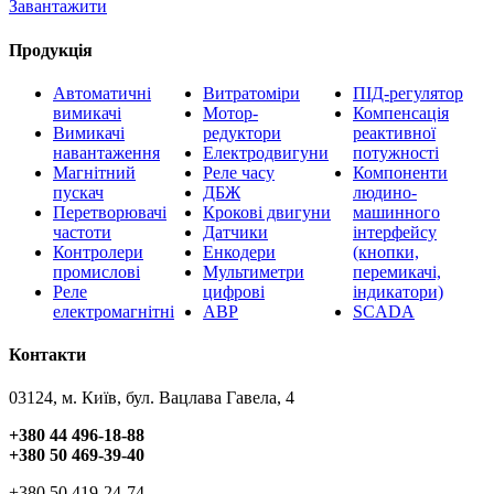
Завантажити
Продукція
Автоматичні
Витратоміри
ПІД-регулятор
вимикачі
Мотор-
Компенсація
Вимикачі
редуктори
реактивної
навантаження
Електродвигуни
потужності
Магнітний
Реле часу
Компоненти
пускач
ДБЖ
людино-
Перетворювачі
Крокові двигуни
машинного
частоти
Датчики
інтерфейсу
Контролери
Енкодери
(кнопки,
промислові
Мультиметри
перемикачі,
Реле
цифрові
індикатори)
електромагнітні
АВР
SCADA
Контакти
03124, м. Київ, бул. Вацлава Гавела, 4
+380 44 496-18-88
+380 50 469-39-40
+380 50 419-24-74