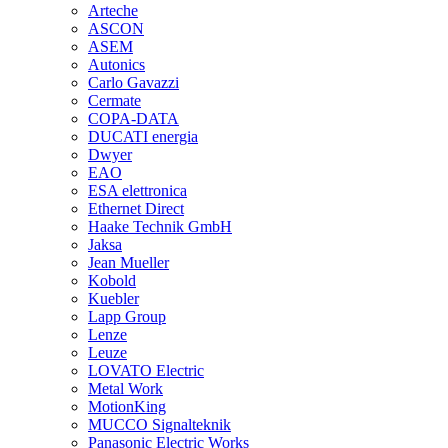
Arteche
ASCON
ASEM
Autonics
Carlo Gavazzi
Cermate
COPA-DATA
DUCATI energia
Dwyer
EAO
ESA elettronica
Ethernet Direct
Haake Technik GmbH
Jaksa
Jean Mueller
Kobold
Kuebler
Lapp Group
Lenze
Leuze
LOVATO Electric
Metal Work
MotionKing
MUCCO Signalteknik
Panasonic Electric Works