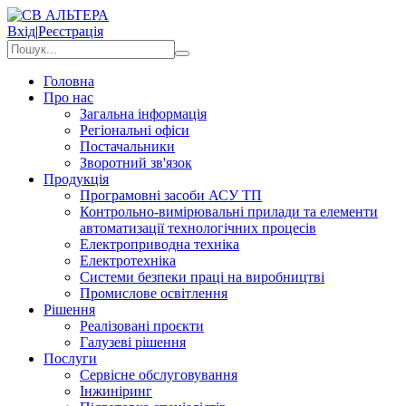
Вхід
|
Реєстрація
Головна
Про нас
Загальна інформація
Регіональні офіси
Постачальники
Зворотний зв'язок
Продукція
Програмовні засоби АСУ ТП
Контрольно-вимірювальні прилади та елементи
автоматизації технологічних процесів
Електроприводна техніка
Електротехніка
Системи безпеки праці на виробництві
Промислове освітлення
Рішення
Реалізовані проєкти
Галузеві рішення
Послуги
Сервісне обслуговування
Інжиніринг