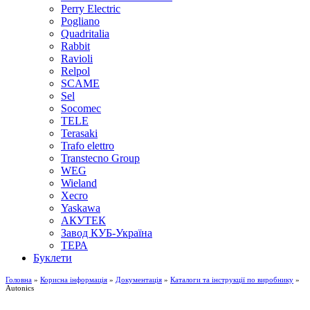
Perry Electric
Pogliano
Quadritalia
Rabbit
Ravioli
Relpol
SCAME
Sel
Socomec
TELE
Terasaki
Trafo elettro
Transtecno Group
WEG
Wieland
Xecro
Yaskawa
АКУТЕК
Завод КУБ-Україна
ТЕРА
Буклети
Головна
»
Корисна інформація
»
Документація
»
Каталоги та інструкції по виробнику
»
Autonics