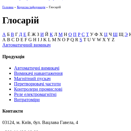
Головна
»
Корисна інформація
» Глосарій
Глосарій
А
Б
В
Г
Д
Е
Ё
Ж
З
И
Й
К
Л
М
Н
О
П
Р
С
Т
У
Ф
Х
Ц
Ч
Ш
Щ
Э
A
B
C
D
E
F
G
H
I
J
K
L
M
N
O
P
Q
R
S
T
U
V
W
X
Y
Z
Автоматичний вимикач
Продукція
Автоматичні вимикачі
Вимикачі навантаження
Магнітний пускач
Перетворювачі частоти
Контролери промислові
Реле електромагнітні
Витратоміри
Контакти
03124, м. Київ, бул. Вацлава Гавела, 4