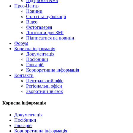
Підтримка ВНЗ
Прес-Центр
Новини
Статті та публікації
Відео
Фотогалерея
Логотипи для ЗМІ
Підписатися на новини
Форум
Корисна інформація
Документація
Посібники
Глосарій
Корпоративна інформація
Контакти
Центральний офіс
Регіональні офіси
Зворотний зв'язок
Корисна інформація
Документація
Посібники
Глосарій
Корпоративна інформація