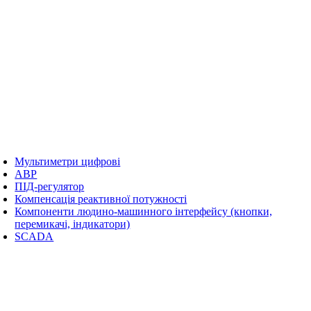
Мультиметри цифрові
АВР
ПІД-регулятор
Компенсація реактивної потужності
Компоненти людино-машинного інтерфейсу (кнопки,
перемикачі, індикатори)
SCADA