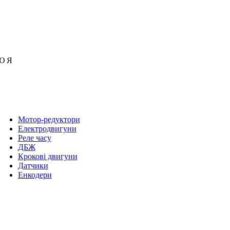
Ю
Я
Мотор-редуктори
Електродвигуни
Реле часу
ДБЖ
Крокові двигуни
Датчики
Енкодери