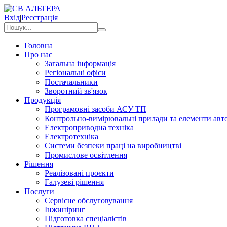
Вхід
|
Реєстрація
Головна
Про нас
Загальна інформація
Регіональні офіси
Постачальники
Зворотний зв'язок
Продукція
Програмовні засоби АСУ ТП
Контрольно-вимірювальні прилади та елементи авто
Електроприводна техніка
Електротехніка
Системи безпеки праці на виробництві
Промислове освітлення
Рішення
Реалізовані проєкти
Галузеві рішення
Послуги
Сервісне обслуговування
Інжиніринг
Підготовка спеціалістів