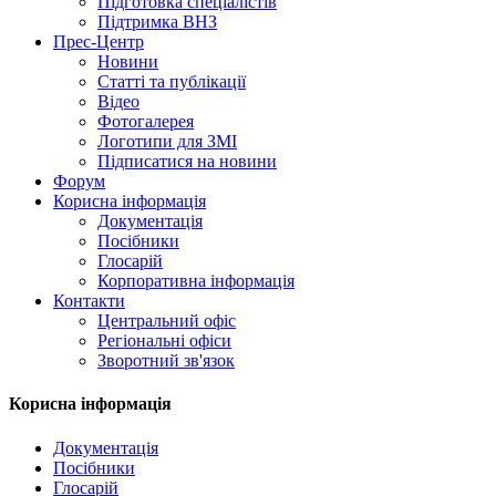
Підготовка спеціалістів
Підтримка ВНЗ
Прес-Центр
Новини
Статті та публікації
Відео
Фотогалерея
Логотипи для ЗМІ
Підписатися на новини
Форум
Корисна інформація
Документація
Посібники
Глосарій
Корпоративна інформація
Контакти
Центральний офіс
Регіональні офіси
Зворотний зв'язок
Корисна інформація
Документація
Посібники
Глосарій