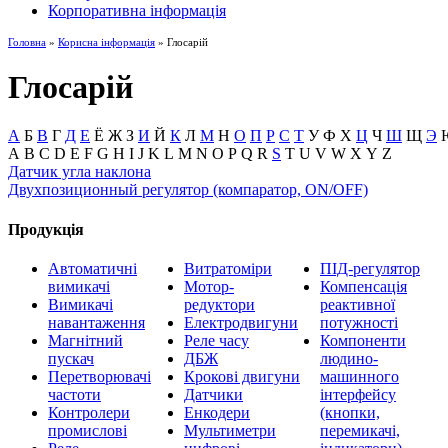
Корпоративна інформація
Головна
»
Корисна інформація
» Глосарій
Глосарій
А
Б
В
Г
Д
Е
Ё
Ж
З
И
Й
К
Л
М
Н
О
П
Р
С
Т
У
Ф
Х
Ц
Ч
Ш
Щ
Э
A
B
C
D
E
F
G
H
I
J
K
L
M
N
O
P
Q
R
S
T
U
V
W
X
Y
Z
Датчик угла наклона
Двухпозиционный регулятор (компаратор, ON/OFF)
Продукція
Автоматичні
Витратоміри
ПІД-регулятор
вимикачі
Мотор-
Компенсація
Вимикачі
редуктори
реактивної
навантаження
Електродвигуни
потужності
Магнітний
Реле часу
Компоненти
пускач
ДБЖ
людино-
Перетворювачі
Крокові двигуни
машинного
частоти
Датчики
інтерфейсу
Контролери
Енкодери
(кнопки,
промислові
Мультиметри
перемикачі,