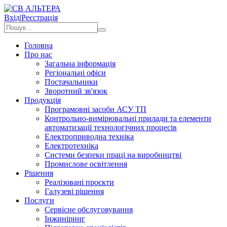
Вхід
|
Реєстрація
Головна
Про нас
Загальна інформація
Регіональні офіси
Постачальники
Зворотний зв'язок
Продукція
Програмовні засоби АСУ ТП
Контрольно-вимірювальні прилади та елементи
автоматизації технологічних процесів
Електроприводна техніка
Електротехніка
Системи безпеки праці на виробництві
Промислове освітлення
Рішення
Реалізовані проєкти
Галузеві рішення
Послуги
Сервісне обслуговування
Інжиніринг