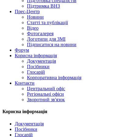
Підготовка спеціалістів
Підтримка ВНЗ
Прес-Центр
Новини
Статті та публікації
Відео
Фотогалерея
Логотипи для ЗМІ
Підписатися на новини
Форум
Корисна інформація
Документація
Посібники
Глосарій
Корпоративна інформація
Контакти
Центральний офіс
Регіональні офіси
Зворотний зв'язок
Корисна інформація
Документація
Посібники
Глосарій