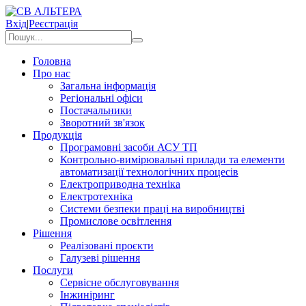
Вхід
|
Реєстрація
Головна
Про нас
Загальна інформація
Регіональні офіси
Постачальники
Зворотний зв'язок
Продукція
Програмовні засоби АСУ ТП
Контрольно-вимірювальні прилади та елементи
автоматизації технологічних процесів
Електроприводна техніка
Електротехніка
Системи безпеки праці на виробництві
Промислове освітлення
Рішення
Реалізовані проєкти
Галузеві рішення
Послуги
Сервісне обслуговування
Інжиніринг