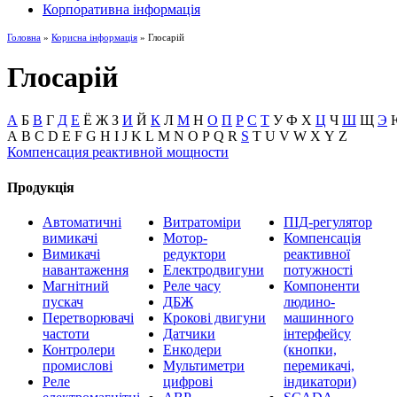
Корпоративна інформація
Головна
»
Корисна інформація
» Глосарій
Глосарій
А
Б
В
Г
Д
Е
Ё
Ж
З
И
Й
К
Л
М
Н
О
П
Р
С
Т
У
Ф
Х
Ц
Ч
Ш
Щ
Э
A
B
C
D
E
F
G
H
I
J
K
L
M
N
O
P
Q
R
S
T
U
V
W
X
Y
Z
Компенсация реактивной мощности
Продукція
Автоматичні
Витратоміри
ПІД-регулятор
вимикачі
Мотор-
Компенсація
Вимикачі
редуктори
реактивної
навантаження
Електродвигуни
потужності
Магнітний
Реле часу
Компоненти
пускач
ДБЖ
людино-
Перетворювачі
Крокові двигуни
машинного
частоти
Датчики
інтерфейсу
Контролери
Енкодери
(кнопки,
промислові
Мультиметри
перемикачі,
Реле
цифрові
індикатори)