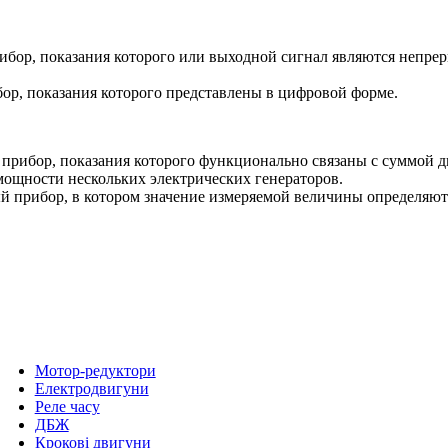
бор, показания которого или выходной сигнал являются непре
р, показания которого представлены в цифровой форме.
ибор, показания которого функционально связаны с суммой дв
ощности нескольких электрических генераторов.
рибор, в котором значение измеряемой величины определяются
Мотор-редуктори
Електродвигуни
Реле часу
ДБЖ
Крокові двигуни