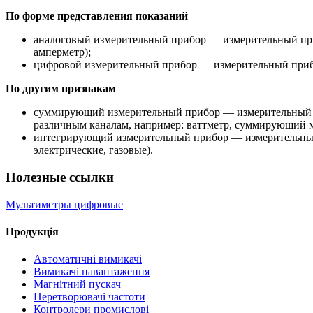
По форме представления показаний
аналоговый измерительный прибор — измерительный при
амперметр);
цифровой измерительный прибор — измерительный прибо
По другим признакам
суммирующий измерительный прибор — измерительный пр
различным каналам, например: ваттметр, суммирующий м
интегрирующий измерительный прибор — измерительный п
электрические, газовые).
Полезные ссылки
Мультиметры цифровые
Продукція
Автоматичні вимикачі
Вимикачі навантаження
Магнітний пускач
Перетворювачі частоти
Контролери промислові