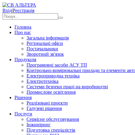
Вхід
|
Реєстрація
Головна
Про нас
Загальна інформація
Регіональні офіси
Постачальники
Зворотний зв'язок
Продукція
Програмовні засоби АСУ ТП
Контрольно-вимірювальні прилади та елементи авто
Електроприводна техніка
Електротехніка
Системи безпеки праці на виробництві
Промислове освітлення
Рішення
Реалізовані проєкти
Галузеві рішення
Послуги
Сервісне обслуговування
Інжиніринг
Підготовка спеціалістів