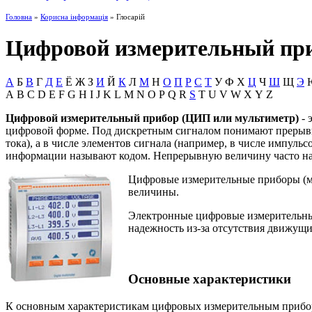
Головна
»
Корисна інформація
» Глосарій
Цифровой измерительный при
А
Б
В
Г
Д
Е
Ё
Ж
З
И
Й
К
Л
М
Н
О
П
Р
С
Т
У
Ф
Х
Ц
Ч
Ш
Щ
Э
A
B
C
D
E
F
G
H
I
J
K
L
M
N
O
P
Q
R
S
T
U
V
W
X
Y
Z
Цифровой измерительный прибор (ЦИП или мультиметр)
- 
цифровой форме. Под дискретным сигналом понимают прерывис
тока), а в числе элементов сигнала (например, в числе импул
информации называют кодом. Непрерывную величину часто на
Цифровые измерительные приборы (мул
величины.
Электронные цифровые измерительны
надежность из-за отсутствия движущи
Основные характеристики
К основным характеристикам цифровых измерительным приборо