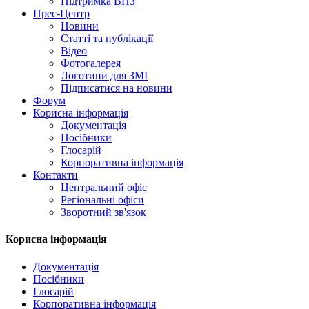
Підтримка ВНЗ
Прес-Центр
Новини
Статті та публікації
Відео
Фотогалерея
Логотипи для ЗМІ
Підписатися на новини
Форум
Корисна інформація
Документація
Посібники
Глосарій
Корпоративна інформація
Контакти
Центральний офіс
Регіональні офіси
Зворотний зв'язок
Корисна інформація
Документація
Посібники
Глосарій
Корпоративна інформація