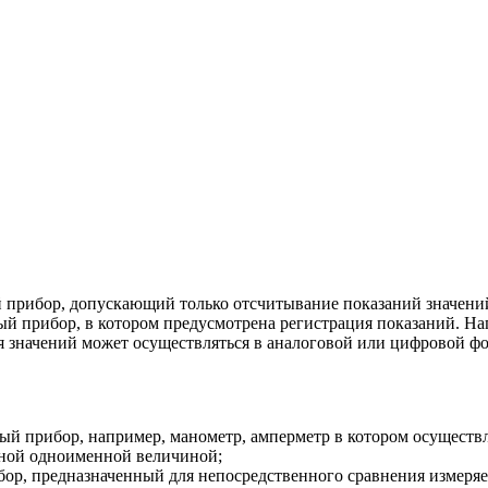
рибор, допускающий только отсчитывание показаний значений
прибор, в котором предусмотрена регистрация показаний. Напр
я значений может осуществляться в аналоговой или цифровой 
й прибор, например, манометр, амперметр в котором осуществл
стной одноименной величиной;
р, предназначенный для непосредственного сравнения измеряем