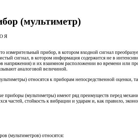
бор (мультиметр)
Ю
Я
это измерительный прибор, в котором входной сигнал преобразуе
тый сигнал, в котором информация содержится не в интенсивно
ьсов напряжения) и их взаимном расположении во времени или пр
зывают аналоговой величиной.
ьтиметры) относятся к приборам непосредственной оценки, так
е приборы (мультиметры) имеют ряд преимуществ перед механи
хся частей, стойкость к вибрации и ударам и, как правило, эк
в (мультиметров) относятся: