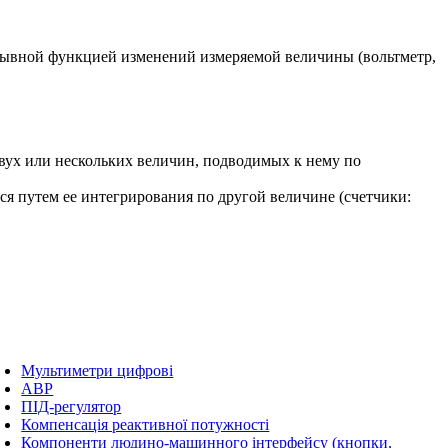
рывной функцией изменений измеряемой величины (вольтметр,
ух или нескольких величин, подводимых к нему по
 путем ее интегрирования по другой величине (счетчики:
Мультиметри цифрові
АВР
ПІД-регулятор
Компенсація реактивної потужності
Компоненти людино-машинного інтерфейсу (кнопки,