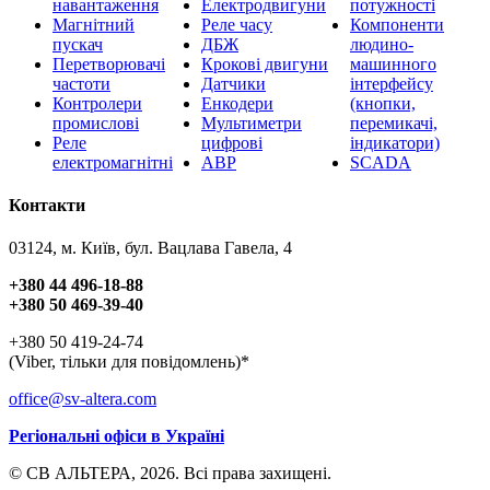
навантаження
Електродвигуни
потужності
Магнітний
Реле часу
Компоненти
пускач
ДБЖ
людино-
Перетворювачі
Крокові двигуни
машинного
частоти
Датчики
інтерфейсу
Контролери
Енкодери
(кнопки,
промислові
Мультиметри
перемикачі,
Реле
цифрові
індикатори)
електромагнітні
АВР
SCADA
Контакти
03124, м. Київ, бул. Вацлава Гавела, 4
+380 44 496-18-88
+380 50 469-39-40
+380 50 419-24-74
(Viber, тільки для повідомлень)*
office@sv-altera.com
Регіональні офіси в Україні
© СВ АЛЬТЕРА, 2026. Всі права захищені.