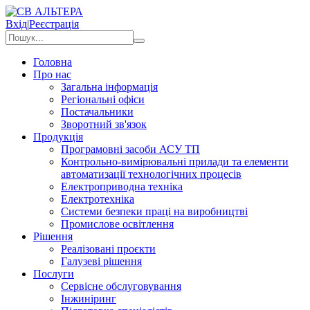
Вхід
|
Реєстрація
Головна
Про нас
Загальна інформація
Регіональні офіси
Постачальники
Зворотний зв'язок
Продукція
Програмовні засоби АСУ ТП
Контрольно-вимірювальні прилади та елементи
автоматизації технологічних процесів
Електроприводна техніка
Електротехніка
Системи безпеки праці на виробництві
Промислове освітлення
Рішення
Реалізовані проєкти
Галузеві рішення
Послуги
Сервісне обслуговування
Інжиніринг