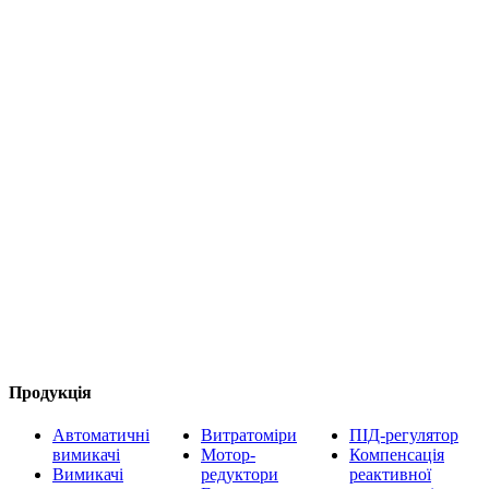
Продукція
Автоматичні
Витратоміри
ПІД-регулятор
вимикачі
Мотор-
Компенсація
Вимикачі
редуктори
реактивної