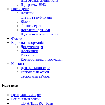
Підготовка спеціалістів
Підтримка ВНЗ
Прес-Центр
Новини
Статті та публікації
Відео
Фотогалерея
Логотипи для ЗМІ
Підписатися на новини
Форум
Корисна інформація
Документація
Посібники
Глосарій
Корпоративна інформація
Контакти
Центральний офіс
Регіональні офіси
Зворотний зв'язок
Контакти
Центральний офіс
Регіональні офіси
СВ АЛЬТЕРА - Київ