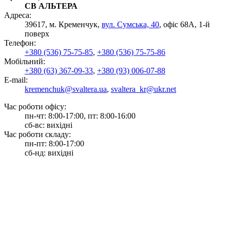
СВ АЛЬТЕРА
Адреса:
39617, м. Кременчук,
вул. Сумська, 40
, офіс 68А, 1-й
поверх
Телефон:
+380 (536) 75-75-85
,
+380 (536) 75-75-86
Мобільний:
+380 (63) 367-09-33
,
+380 (93) 006-07-88
E-mail:
kremenchuk@svaltera.ua
,
svaltera_kr@ukr.net
Час роботи офісу:
пн-чт: 8:00-17:00, пт: 8:00-16:00
сб-вс: вихідні
Час роботи складу:
пн-пт: 8:00-17:00
сб-нд: вихідні