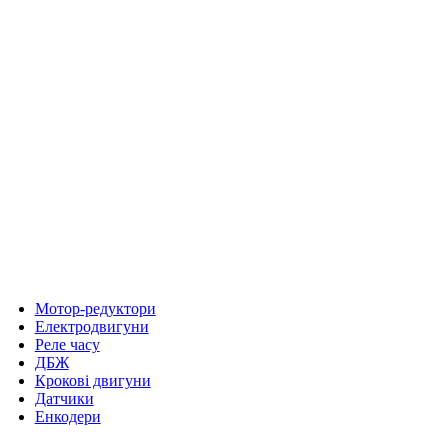
Мотор-редуктори
Електродвигуни
Реле часу
ДБЖ
Крокові двигуни
Датчики
Енкодери