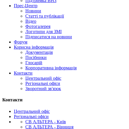
Підтримка ВНЗ
Прес-Центр
Новини
Статті та публікації
Відео
Фотогалерея
Логотипи для ЗМІ
Підписатися на новини
Форум
Корисна інформація
Документація
Посібники
Глосарій
Корпоративна інформація
Контакти
Центральний офіс
Регіональні офіси
Зворотний зв'язок
Контакти
Центральний офіс
Регіональні офіси
СВ АЛЬТЕРА - Київ
СВ АЛЬТЕРА - Вінниця