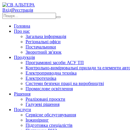
Вхід
|
Реєстрація
Головна
Про нас
Загальна інформація
Регіональні офіси
Постачальники
Зворотний зв'язок
Продукція
Програмовні засоби АСУ ТП
Контрольно-вимірювальні прилади та елементи авто
Електроприводна техніка
Електротехніка
Системи безпеки праці на виробництві
Промислове освітлення
Рішення
Реалізовані проєкти
Галузеві рішення
Послуги
Сервісне обслуговування
Інжиніринг
Підготовка спеціалістів