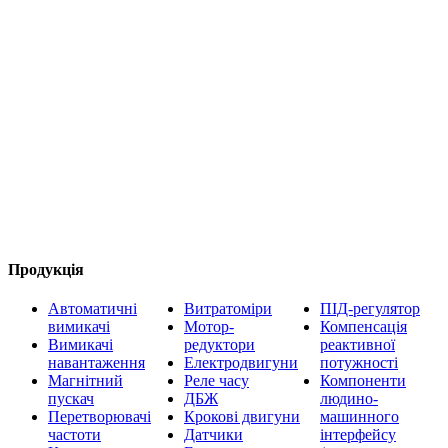
Продукція
Автоматичні
Витратоміри
ПІД-регулятор
вимикачі
Мотор-
Компенсація
Вимикачі
редуктори
реактивної
навантаження
Електродвигуни
потужності
Магнітний
Реле часу
Компоненти
пускач
ДБЖ
людино-
Перетворювачі
Крокові двигуни
машинного
частоти
Датчики
інтерфейсу