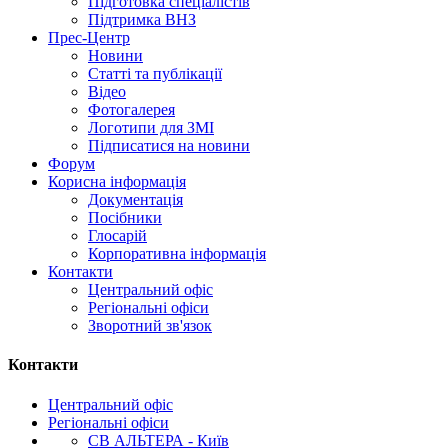
Підготовка спеціалістів
Підтримка ВНЗ
Прес-Центр
Новини
Статті та публікації
Відео
Фотогалерея
Логотипи для ЗМІ
Підписатися на новини
Форум
Корисна інформація
Документація
Посібники
Глосарій
Корпоративна інформація
Контакти
Центральний офіс
Регіональні офіси
Зворотний зв'язок
Контакти
Центральний офіс
Регіональні офіси
СВ АЛЬТЕРА - Київ