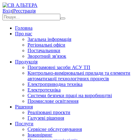
Вхід
|
Реєстрація
Головна
Про нас
Загальна інформація
Регіональні офіси
Постачальники
Зворотний зв'язок
Продукція
Програмовні засоби АСУ ТП
Контрольно-вимірювальні прилади та елементи
автоматизації технологічних процесів
Електроприводна техніка
Електротехніка
Системи безпеки праці на виробництві
Промислове освітлення
Рішення
Реалізовані проєкти
Галузеві рішення
Послуги
Сервісне обслуговування
Інжиніринг