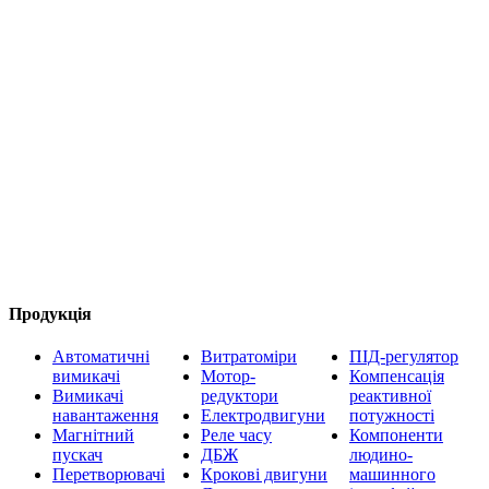
Продукція
Автоматичні
Витратоміри
ПІД-регулятор
вимикачі
Мотор-
Компенсація
Вимикачі
редуктори
реактивної
навантаження
Електродвигуни
потужності
Магнітний
Реле часу
Компоненти
пускач
ДБЖ
людино-
Перетворювачі
Крокові двигуни
машинного