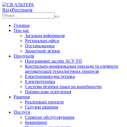
Вхід
|
Реєстрація
Головна
Про нас
Загальна інформація
Регіональні офіси
Постачальники
Зворотний зв'язок
Продукція
Програмовні засоби АСУ ТП
Контрольно-вимірювальні прилади та елементи
автоматизації технологічних процесів
Електроприводна техніка
Електротехніка
Системи безпеки праці на виробництві
Промислове освітлення
Рішення
Реалізовані проєкти
Галузеві рішення
Послуги
Сервісне обслуговування
Інжиніринг