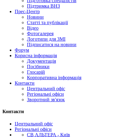
Підготовка спеціалістів
Підтримка ВНЗ
Прес-Центр
Новини
Статті та публікації
Відео
Фотогалерея
Логотипи для ЗМІ
Підписатися на новини
Форум
Корисна інформація
Документація
Посібники
Глосарій
Корпоративна інформація
Контакти
Центральний офіс
Регіональні офіси
Зворотний зв'язок
Контакти
Центральний офіс
Регіональні офіси
СВ АЛЬТЕРА - Київ