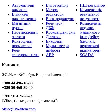
Автоматичні
Витратоміри
ПІД-регулятор
вимикачі
Мотор-
Компенсація
Вимикачі
редуктори
реактивної
навантаження
Електродвигуни
потужності
Магнітний
Реле часу
Компоненти
пускач
ДБЖ
людино-
Перетворювачі
Крокові двигуни
машинного
частоти
Датчики
інтерфейсу
Контролери
Енкодери
(кнопки,
промислові
Мультиметри
перемикачі,
Реле
цифрові
індикатори)
електромагнітні
АВР
SCADA
Контакти
03124, м. Київ, бул. Вацлава Гавела, 4
+380 44 496-18-88
+380 50 469-39-40
+380 50 419-24-74
(Viber, тільки для повідомлень)*
office@sv-altera.com