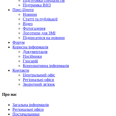
Підготовка спеціалістів
Підтримка ВНЗ
Прес-Центр
Новини
Статті та публікації
Відео
Фотогалерея
Логотипи для ЗМІ
Підписатися на новини
Форум
Корисна інформація
Документація
Посібники
Глосарій
Корпоративна інформація
Контакти
Центральний офіс
Регіональні офіси
Зворотний зв'язок
Про нас
Загальна інформація
Регіональні офіси
Постачальники