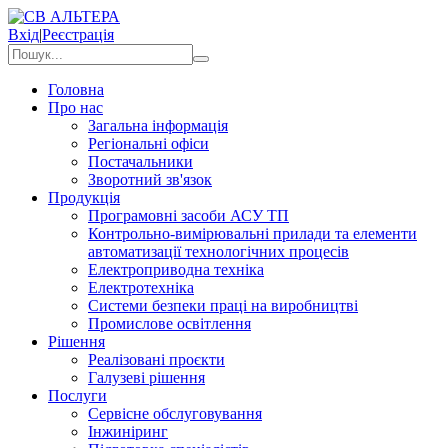
Вхід
|
Реєстрація
Головна
Про нас
Загальна інформація
Регіональні офіси
Постачальники
Зворотний зв'язок
Продукція
Програмовні засоби АСУ ТП
Контрольно-вимірювальні прилади та елементи
автоматизації технологічних процесів
Електроприводна техніка
Електротехніка
Системи безпеки праці на виробництві
Промислове освітлення
Рішення
Реалізовані проєкти
Галузеві рішення
Послуги
Сервісне обслуговування
Інжиніринг