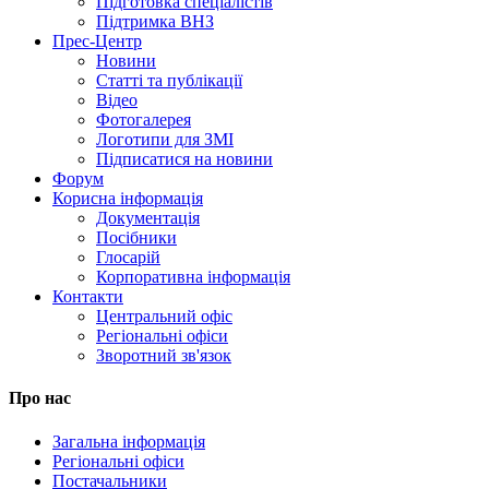
Підготовка спеціалістів
Підтримка ВНЗ
Прес-Центр
Новини
Статті та публікації
Відео
Фотогалерея
Логотипи для ЗМІ
Підписатися на новини
Форум
Корисна інформація
Документація
Посібники
Глосарій
Корпоративна інформація
Контакти
Центральний офіс
Регіональні офіси
Зворотний зв'язок
Про нас
Загальна інформація
Регіональні офіси
Постачальники