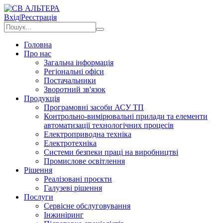
Вхід
|
Реєстрація
Головна
Про нас
Загальна інформація
Регіональні офіси
Постачальники
Зворотний зв'язок
Продукція
Програмовні засоби АСУ ТП
Контрольно-вимірювальні прилади та елементи
автоматизації технологічних процесів
Електроприводна техніка
Електротехніка
Системи безпеки праці на виробництві
Промислове освітлення
Рішення
Реалізовані проєкти
Галузеві рішення
Послуги
Сервісне обслуговування
Інжиніринг