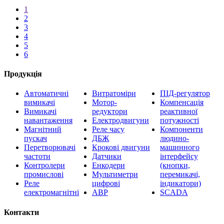
1
2
3
4
5
6
Продукція
Автоматичні
Витратоміри
ПІД-регулятор
вимикачі
Мотор-
Компенсація
Вимикачі
редуктори
реактивної
навантаження
Електродвигуни
потужності
Магнітний
Реле часу
Компоненти
пускач
ДБЖ
людино-
Перетворювачі
Крокові двигуни
машинного
частоти
Датчики
інтерфейсу
Контролери
Енкодери
(кнопки,
промислові
Мультиметри
перемикачі,
Реле
цифрові
індикатори)
електромагнітні
АВР
SCADA
Контакти