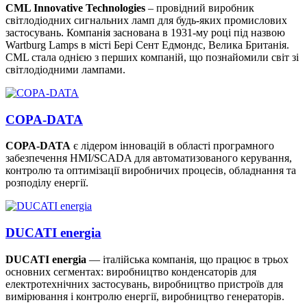
CML Innovative Technologies
– провідний виробник
світлодіодних сигнальних ламп для будь-яких промислових
застосувань. Компанія заснована в 1931-му році під назвою
Wartburg Lamps в місті Бері Сент Едмондс, Велика Британія.
CML стала однією з перших компаній, що познайомили світ зі
світлодіодними лампами.
COPA-DATA
COPA-DATA
є лідером інновацій в області програмного
забезпечення HMI/SCADA для автоматизованого керування,
контролю та оптимізації виробничих процесів, обладнання та
розподілу енергії.
DUCATI energia
DUCATI energia
— італійська компанія, що працює в трьох
основних сегментах: виробництво конденсаторів для
електротехнічних застосувань, виробництво пристроїв для
вимірювання і контролю енергії, виробництво генераторів.