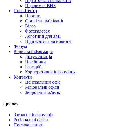
Підготовка спеціалістів
Підтримка ВНЗ
Прес-Центр
Новини
Статті та публікації
Відео
Фотогалерея
Логотипи для ЗМІ
Підписатися на новини
Форум
Корисна інформація
Документація
Посібники
Глосарій
Корпоративна інформація
Контакти
Центральний офіс
Регіональні офіси
Зворотний зв'язок
Про нас
Загальна інформація
Регіональні офіси
Постачальники