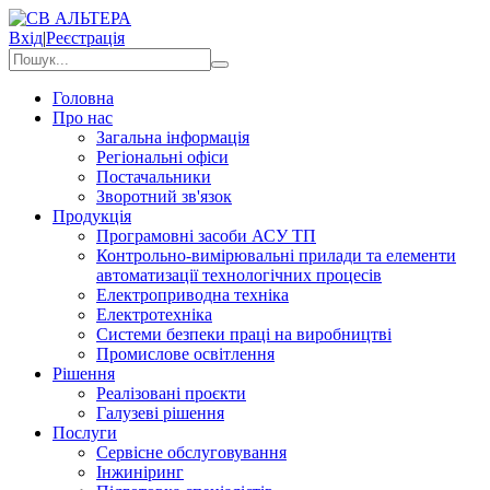
Вхід
|
Реєстрація
Головна
Про нас
Загальна інформація
Регіональні офіси
Постачальники
Зворотний зв'язок
Продукція
Програмовні засоби АСУ ТП
Контрольно-вимірювальні прилади та елементи
автоматизації технологічних процесів
Електроприводна техніка
Електротехніка
Системи безпеки праці на виробництві
Промислове освітлення
Рішення
Реалізовані проєкти
Галузеві рішення
Послуги
Сервісне обслуговування
Інжиніринг