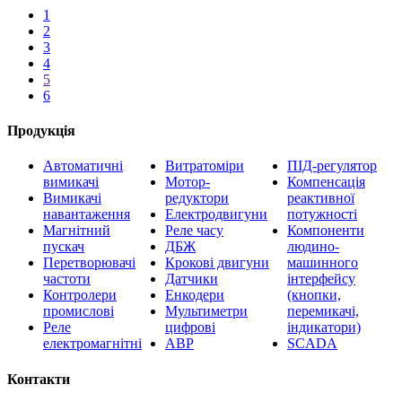
1
2
3
4
5
6
Продукція
Автоматичні
Витратоміри
ПІД-регулятор
вимикачі
Мотор-
Компенсація
Вимикачі
редуктори
реактивної
навантаження
Електродвигуни
потужності
Магнітний
Реле часу
Компоненти
пускач
ДБЖ
людино-
Перетворювачі
Крокові двигуни
машинного
частоти
Датчики
інтерфейсу
Контролери
Енкодери
(кнопки,
промислові
Мультиметри
перемикачі,
Реле
цифрові
індикатори)
електромагнітні
АВР
SCADA
Контакти