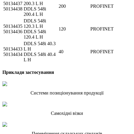
50134437
200.3 L H
200
PROFINET
50134438
DDLS 548i
200.4 L H
DDLS 548i
50134435
120.3 L H
120
PROFINET
50134436
DDLS 548i
120.4 L H
DDLS 548i 40.3
50134433
L H
40
PROFINET
50134434
DDLS 548i 40.4
L H
Приклади застосування
Системи позиціонування продукції
Самохідні візки
Переміщення складських стелажів