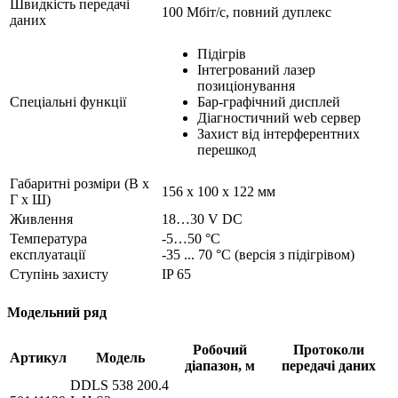
Швидкість передачі
100 Мбіт/с, повний дуплекс
даних
Підігрів
Інтегрований лазер
позиціонування
Спеціальні функції
Бар-графічний дисплей
Діагностичний web сервер
Захист від інтерферентних
перешкод
Габаритні розміри (В х
156 х 100 х 122 мм
Г х Ш)
Живлення
18…30 V DC
Температура
-5…50 °C
експлуатації
-35 ... 70 °C (версія з підігрівом)
Ступінь захисту
IP 65
Модельний ряд
Робочий
Протоколи
Артикул
Модель
діапазон, м
передачі даних
DDLS 538 200.4