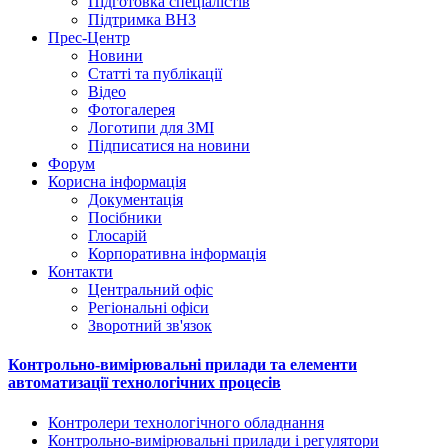
Підготовка спеціалістів
Підтримка ВНЗ
Прес-Центр
Новини
Статті та публікації
Відео
Фотогалерея
Логотипи для ЗМІ
Підписатися на новини
Форум
Корисна інформація
Документація
Посібники
Глосарій
Корпоративна інформація
Контакти
Центральний офіс
Регіональні офіси
Зворотний зв'язок
Контрольно-вимірювальні прилади та елементи
автоматизації технологічних процесів
Контролери технологічного обладнання
Контрольно-вимірювальні прилади і регулятори