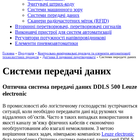
Зчитувачі штрих-коду
Системи машинного зору
Системи передачі даних
Сканери радіочастотних міток (RFID)
Вторинні перетворювачі, перетворювачі сигналів
Виконавчі пристрої для систем автоматизації
Регулятори потужності напівпровідникові
Елементи пневмоавтоматики
Головна
»
Продукція
»
Контрольно-вимірювальні прилади та елементи автоматизації
технологічних процесів
»
Датчики й первинні перетворювачі
» Системи передачі даних
Системи передачі даних
Оптична система передачі даних DDLS 500 Leuze
electronic
В промисловості або логістичному господарстві зустрічаються
ситуації, коли необхідно передавати дані від рухомих чи
віддалених об’єктів. Часто в таких випадках використання в
якості каналу зв’язку фізичних кабелів є економічно
необґрунтованим або взагалі неможливим. З метою
вирішення таких задач, німецькою компанією
Leuze electronic
була розроблена Оптична система передачі даних серії DDLS