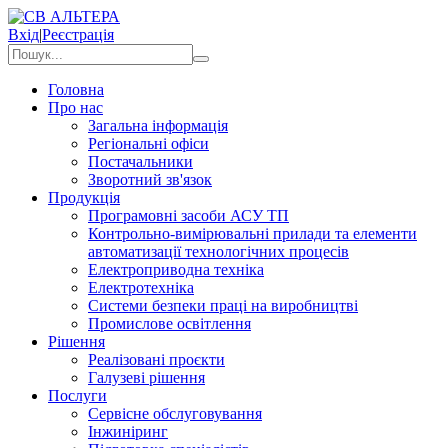
Вхід
|
Реєстрація
Головна
Про нас
Загальна інформація
Регіональні офіси
Постачальники
Зворотний зв'язок
Продукція
Програмовні засоби АСУ ТП
Контрольно-вимірювальні прилади та елементи
автоматизації технологічних процесів
Електроприводна техніка
Електротехніка
Системи безпеки праці на виробництві
Промислове освітлення
Рішення
Реалізовані проєкти
Галузеві рішення
Послуги
Сервісне обслуговування
Інжиніринг