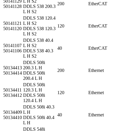
50141129
L H S2
200
EtherCAT
50141128
DDLS 538 200.3
L H S2
DDLS 538 120.4
50141121
L H S2
120
EtherCAT
50141120
DDLS 538 120.3
L H S2
DDLS 538 40.4
50141107
L H S2
40
EtherCAT
50141106
DDLS 538 40.3
L H S2
DDLS 508i
50134413
200.3 L H
200
Ethernet
50134414
DDLS 508i
200.4 L H
DDLS 508i
50134411
120.3 L H
120
Ethernet
50134412
DDLS 508i
120.4 L H
DDLS 508i 40.3
50134409
L H
40
Ethernet
50134410
DDLS 508i 40.4
L H
DDLS 548i