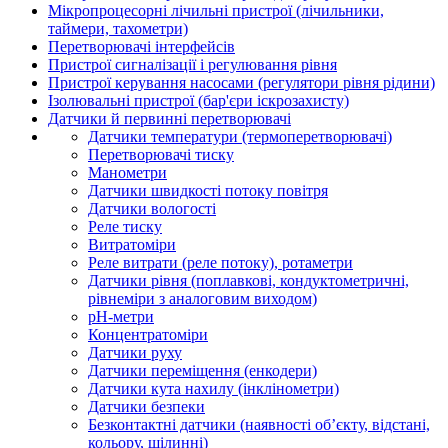
Мікропроцесорні лічильні пристрої (лічильники,
таймери, тахометри)
Перетворювачі інтерфейсів
Пристрої сигналізації і регулювання рівня
Пристрої керування насосами (регулятори рівня рідини)
Ізолювальні пристрої (бар'єри іскрозахисту)
Датчики й первинні перетворювачі
Датчики температури (термоперетворювачі)
Перетворювачі тиску
Манометри
Датчики швидкості потоку повітря
Датчики вологості
Реле тиску
Витратоміри
Реле витрати (реле потоку), ротаметри
Датчики рівня (поплавкові, кондуктометричні,
рівнеміри з аналоговим виходом)
рН-метри
Концентратоміри
Датчики руху
Датчики переміщення (енкодери)
Датчики кута нахилу (інклінометри)
Датчики безпеки
Безконтактні датчики (наявності об’єкту, відстані,
кольору, щілинні)