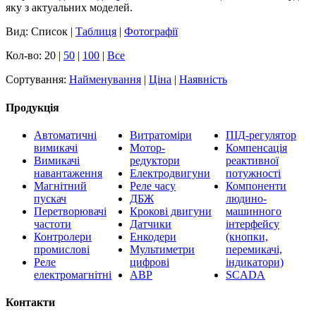
яку з актуальних моделей.
Вид: Список |
Таблиця
|
Фотографії
Кол-во: 20 |
50
|
100
|
Все
Сортування:
Найменування
|
Ціна
|
Наявність
Продукція
Автоматичні
Витратоміри
ПІД-регулятор
вимикачі
Мотор-
Компенсація
Вимикачі
редуктори
реактивної
навантаження
Електродвигуни
потужності
Магнітний
Реле часу
Компоненти
пускач
ДБЖ
людино-
Перетворювачі
Крокові двигуни
машинного
частоти
Датчики
інтерфейсу
Контролери
Енкодери
(кнопки,
промислові
Мультиметри
перемикачі,
Реле
цифрові
індикатори)
електромагнітні
АВР
SCADA
Контакти