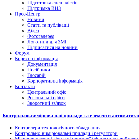
Підготовка спеціалістів
Підтримка ВНЗ
Прес-Центр
Новини
Статті та публікації
Відео
Фотогалерея
Логотипи для ЗМІ
Підписатися на новини
Форум
Корисна інформація
Документація
Посібники
Глосарій
Корпоративна інформація
Контакти
Центральний офіс
Регіональні офіси
Зворотний зв'язок
Контрольно-вимірювальні прилади та елементи автоматизаці
Контролери технологічного обладнання
Контрольно-вимірювальні прилади і регулятори
Мікропроцесорні лічильні пристрої (лічильники, таймери,