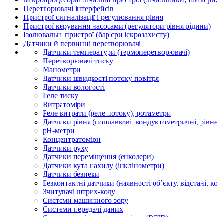
Перетворювачі інтерфейсів
Пристрої сигналізації і регулювання рівня
Пристрої керування насосами (регулятори рівня рідини)
Ізолювальні пристрої (бар'єри іскрозахисту)
Датчики й первинні перетворювачі
Датчики температури (термоперетворювачі)
Перетворювачі тиску
Манометри
Датчики швидкості потоку повітря
Датчики вологості
Реле тиску
Витратоміри
Реле витрати (реле потоку), ротаметри
Датчики рівня (поплавкові, кондуктометричні, рівн
рН-метри
Концентратоміри
Датчики руху
Датчики переміщення (енкодери)
Датчики кута нахилу (інклінометри)
Датчики безпеки
Безконтактні датчики (наявності об’єкту, відстані, к
Зчитувачі штрих-коду
Системи машинного зору
Системи передачі даних