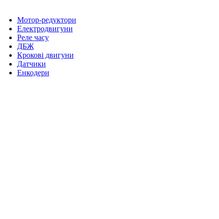
Мотор-редуктори
Електродвигуни
Реле часу
ДБЖ
Крокові двигуни
Датчики
Енкодери