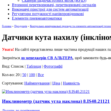
Сканери радіочастотних міток (RFID)
Вторинні перетворювачі, перетворювачі сигналів
Виконавчі пристрої для систем автоматизації
Регулятори потужності напівпровідникові
Елементи пневмоавтоматики
Головна
»
Продукція
»
Контрольно-вимірювальні прилади та елементи автоматизації техно
Датчики кута нахилу (інкліно
Увага!
На сайті представлена лише частина продукції наших па
Зверніться
до менеджерів СВ АЛЬТЕРА
, щоб замовити будь-я
Вид: Список |
Таблиця
|
Фотографії
Кол-во: 20 |
50
|
100
|
Все
Сортування:
Найменування
|
Ціна
|
Наявність
Инклинометр (датчик угла наклона) 8.IS40.21121
Додати до порівняння