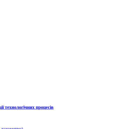
ї технологічних процесів
 тахометри)