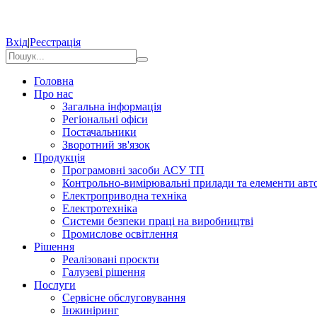
Вхід
|
Реєстрація
Головна
Про нас
Загальна інформація
Регіональні офіси
Постачальники
Зворотний зв'язок
Продукція
Програмовні засоби АСУ ТП
Контрольно-вимірювальні прилади та елементи авто
Електроприводна техніка
Електротехніка
Системи безпеки праці на виробництві
Промислове освітлення
Рішення
Реалізовані проєкти
Галузеві рішення
Послуги
Сервісне обслуговування
Інжиніринг