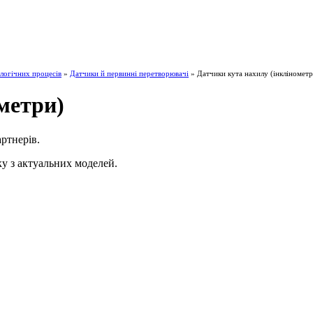
логічних процесів
»
Датчики й первинні перетворювачі
» Датчики кута нахилу (інклінометр
метри)
ртнерів.
ку з актуальних моделей.