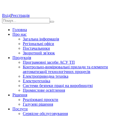
Вхід
|
Реєстрація
Головна
Про нас
Загальна інформація
Регіональні офіси
Постачальники
Зворотний зв'язок
Продукція
Програмовні засоби АСУ ТП
Контрольно-вимірювальні прилади та елементи
автоматизації технологічних процесів
Електроприводна техніка
Електротехніка
Системи безпеки праці на виробництві
Промислове освітлення
Рішення
Реалізовані проєкти
Галузеві рішення
Послуги
Сервісне обслуговування