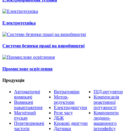
Електротехніка
Системи безпеки праці на виробництві
Промислове освітлення
Продукція
Автоматичні
Витратоміри
ПІД-регулятор
вимикачі
Мотор-
Компенсація
Вимикачі
редуктори
реактивної
навантаження
Електродвигуни
потужності
Магнітний
Реле часу
Компоненти
пускач
ДБЖ
людино-
Перетворювачі
Крокові двигуни
машинного
частоти
Датчики
інтерфейсу