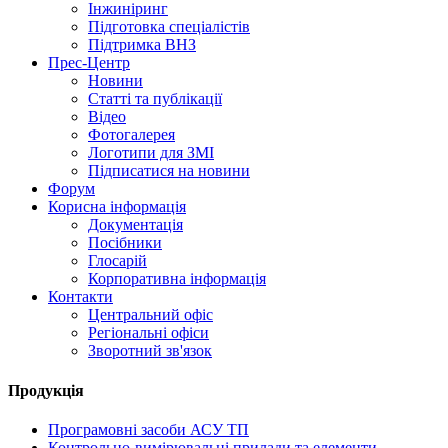
Інжиніринг
Підготовка спеціалістів
Підтримка ВНЗ
Прес-Центр
Новини
Статті та публікації
Відео
Фотогалерея
Логотипи для ЗМІ
Підписатися на новини
Форум
Корисна інформація
Документація
Посібники
Глосарій
Корпоративна інформація
Контакти
Центральний офіс
Регіональні офіси
Зворотний зв'язок
Продукція
Програмовні засоби АСУ ТП
Контрольно-вимірювальні прилади та елементи