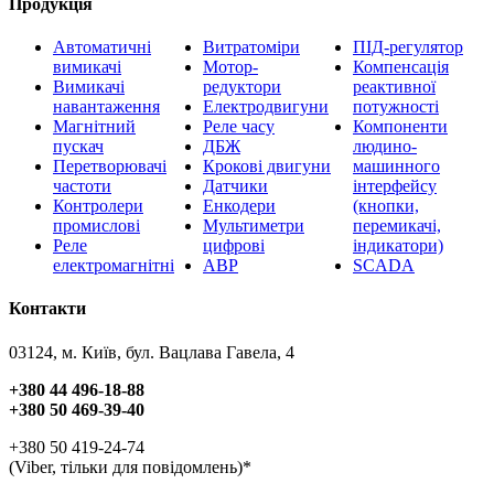
Продукція
Автоматичні
Витратоміри
ПІД-регулятор
вимикачі
Мотор-
Компенсація
Вимикачі
редуктори
реактивної
навантаження
Електродвигуни
потужності
Магнітний
Реле часу
Компоненти
пускач
ДБЖ
людино-
Перетворювачі
Крокові двигуни
машинного
частоти
Датчики
інтерфейсу
Контролери
Енкодери
(кнопки,
промислові
Мультиметри
перемикачі,
Реле
цифрові
індикатори)
електромагнітні
АВР
SCADA
Контакти
03124, м. Київ, бул. Вацлава Гавела, 4
+380 44 496-18-88
+380 50 469-39-40
+380 50 419-24-74
(Viber, тільки для повідомлень)*