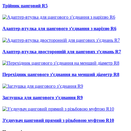
Трійник цанговий R5
Адаптер-втулка для цангового з’єднання з наріззю R6
Адаптер-втулка двосторонній для цангових з’єднань R7
Перехідник цангового з’єднання на менший діаметр R8
Заглушка для цангового з’єднання R9
З’єднувач цанговий прямий з різьбовою муфтою R10