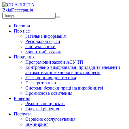
Вхід
|
Реєстрація
Головна
Про нас
Загальна інформація
Регіональні офіси
Постачальники
Зворотний зв'язок
Продукція
Програмовні засоби АСУ ТП
Контрольно-вимірювальні прилади та елементи
автоматизації технологічних процесів
Електроприводна техніка
Електротехніка
Системи безпеки праці на виробництві
Промислове освітлення
Рішення
Реалізовані проєкти
Галузеві рішення
Послуги
Сервісне обслуговування
Інжиніринг