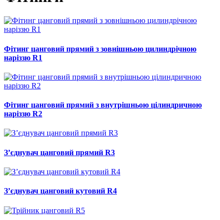
Фітинг цанговий прямий з зовнішньою цилиндрічною
наріззю R1
Фітинг цанговий прямий з внутрішньою цілиндричною
наріззю R2
З’єднувач цанговий прямий R3
З’єднувач цанговий кутовий R4