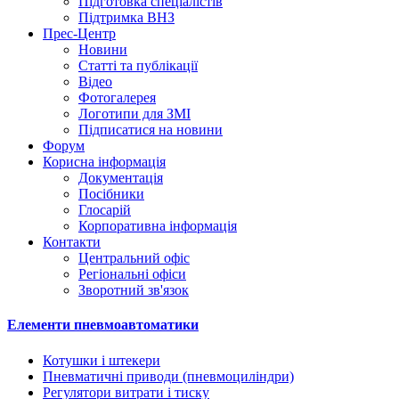
Підготовка спеціалістів
Підтримка ВНЗ
Прес-Центр
Новини
Статті та публікації
Відео
Фотогалерея
Логотипи для ЗМІ
Підписатися на новини
Форум
Корисна інформація
Документація
Посібники
Глосарій
Корпоративна інформація
Контакти
Центральний офіс
Регіональні офіси
Зворотний зв'язок
Елементи пневмоавтоматики
Котушки і штекери
Пневматичні приводи (пневмоциліндри)
Регулятори витрати і тиску