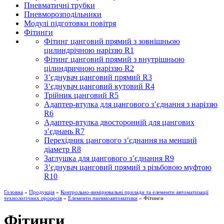
Пневматичні трубки
Пневморозподільники
Модулі підготовки повітря
Фітинги
Фітинг цанговий прямий з зовнішньою
цилиндрічною наріззю R1
Фітинг цанговий прямий з внутрішньою
цілиндричною наріззю R2
З’єднувач цанговий прямий R3
З’єднувач цанговий кутовий R4
Трійник цанговий R5
Адаптер-втулка для цангового з’єднання з наріззю
R6
Адаптер-втулка двосторонній для цангових
з’єднань R7
Перехідник цангового з’єднання на менший
діаметр R8
Заглушка для цангового з’єднання R9
З’єднувач цанговий прямий з різьбовою муфтою
R10
Головна
»
Продукція
»
Контрольно-вимірювальні прилади та елементи автоматизації
технологічних процесів
»
Елементи пневмоавтоматики
» Фітинги
Фітинги